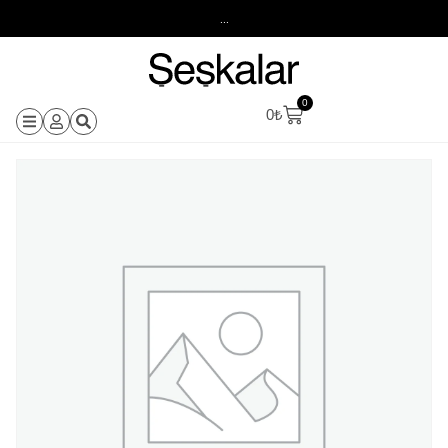
...
0
0
₺