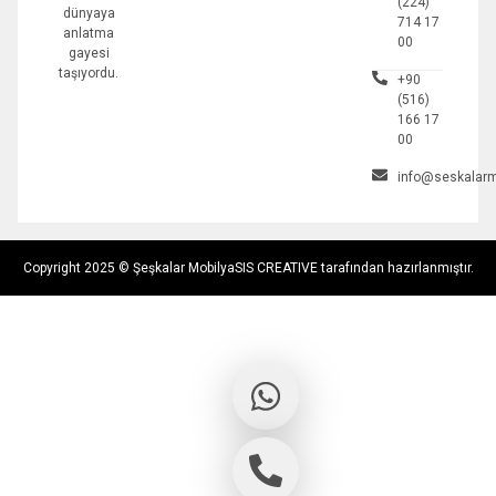
(224)
dünyaya
714 17
anlatma
00
gayesi
taşıyordu.
+90
(516)
166 17
00
info@seskalarm
Copyright 2025 © Şeşkalar Mobilya
SIS CREATIVE tarafından hazırlanmıştır.