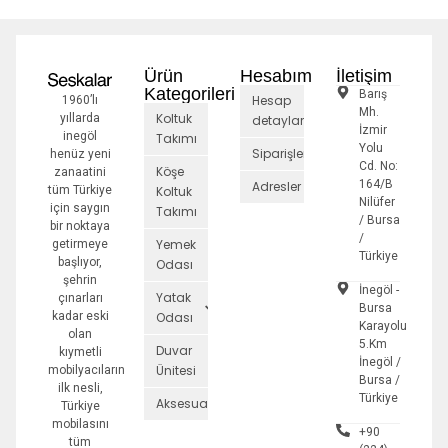
Ürün
Hesabım
İletişim
Kategorileri
Barış
Hesap
1960’lı
Mh.
Koltuk
yıllarda
detayları
İzmir
inegöl
Takımı
Yolu
Siparişler
henüz yeni
Cd. No:
Köşe
zanaatini
164/B
Adresler
tüm Türkiye
Koltuk
Nilüfer
için saygın
Takımı
/ Bursa
bir noktaya
/
Yemek
getirmeye
Türkiye
başlıyor,
Odası
şehrin
İnegöl -
Yatak
çınarları
Bursa
kadar eski
Odası
Karayolu
olan
5.Km
Duvar
kıymetli
İnegöl /
Ünitesi
mobilyacıların
Bursa /
ilk nesli,
Türkiye
Aksesuarlar
Türkiye
mobilasını
+90
tüm