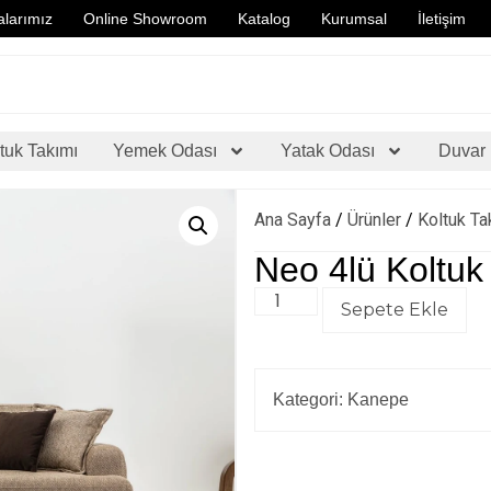
larımız
Online Showroom
Katalog
Kurumsal
İletişim
tuk Takımı
Yemek Odası
Yatak Odası
Duvar 
Ana Sayfa
/
Ürünler
/
Koltuk Ta
Neo 4lü Koltuk
Sepete Ekle
Kategori:
Kanepe