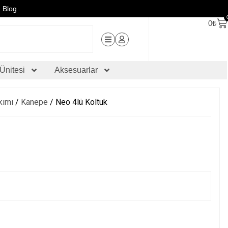
Blog
0
₺
Ünitesi
Aksesuarlar
kımı
/
Kanepe
/ Neo 4lü Koltuk