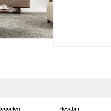
egorileri
Hesabım