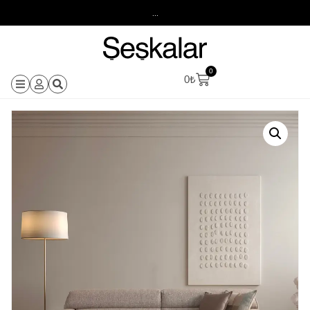
...
0
0
₺