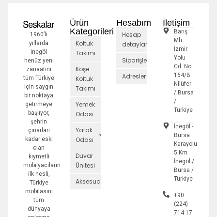
Ürün
Hesabım
İletişim
Kategorileri
Barış
Hesap
1960’lı
Mh.
Koltuk
yıllarda
detayları
İzmir
inegöl
Takımı
Yolu
Siparişler
henüz yeni
Cd. No:
Köşe
zanaatini
164/B
Adresler
tüm Türkiye
Koltuk
Nilüfer
için saygın
Takımı
/ Bursa
bir noktaya
/
Yemek
getirmeye
Türkiye
başlıyor,
Odası
şehrin
İnegöl -
Yatak
çınarları
Bursa
kadar eski
Odası
Karayolu
olan
5.Km
Duvar
kıymetli
İnegöl /
Ünitesi
mobilyacıların
Bursa /
ilk nesli,
Türkiye
Aksesuarlar
Türkiye
mobilasını
+90
tüm
(224)
dünyaya
714 17