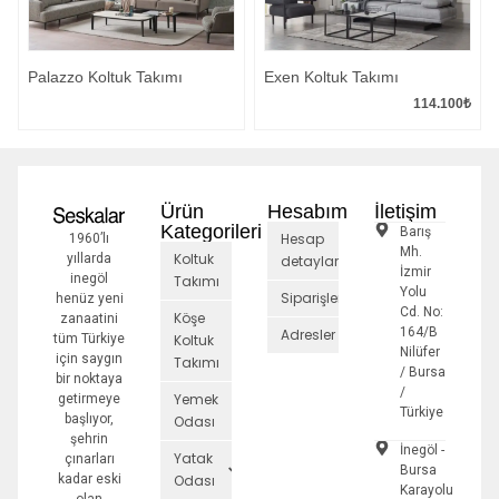
Palazzo Koltuk Takımı
Exen Koltuk Takımı
114.100
₺
Ürün
Hesabım
İletişim
Kategorileri
Barış
Hesap
1960’lı
Mh.
Koltuk
yıllarda
detayları
İzmir
inegöl
Takımı
Yolu
Siparişler
henüz yeni
Cd. No:
Köşe
zanaatini
164/B
Adresler
tüm Türkiye
Koltuk
Nilüfer
için saygın
Takımı
/ Bursa
bir noktaya
/
Yemek
getirmeye
Türkiye
başlıyor,
Odası
şehrin
İnegöl -
Yatak
çınarları
Bursa
kadar eski
Odası
Karayolu
olan