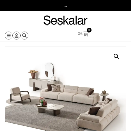
...
0
0
₺