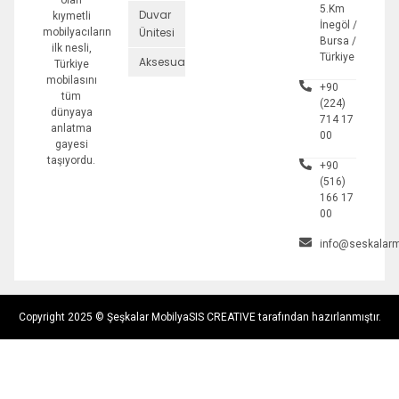
5.Km
Duvar
kıymetli
İnegöl /
Ünitesi
mobilyacıların
Bursa /
ilk nesli,
Türkiye
Aksesuarlar
Türkiye
mobilasını
+90
tüm
(224)
dünyaya
714 17
anlatma
00
gayesi
taşıyordu.
+90
(516)
166 17
00
info@seskalarm
Copyright 2025 © Şeşkalar Mobilya
SIS CREATIVE tarafından hazırlanmıştır.