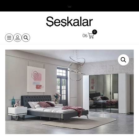
...
0
0
₺