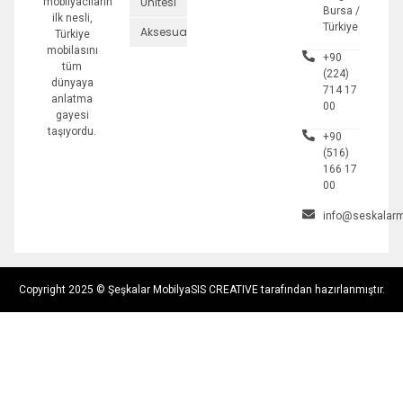
Ünitesi
mobilyacıların
Bursa /
ilk nesli,
Türkiye
Aksesuarlar
Türkiye
mobilasını
+90
tüm
(224)
dünyaya
714 17
anlatma
00
gayesi
taşıyordu.
+90
(516)
166 17
00
info@seskalarm
Copyright 2025 © Şeşkalar Mobilya
SIS CREATIVE tarafından hazırlanmıştır.