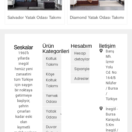
Salvador Yatak Odası Takımı
Diamond Yatak Odası Takımı
Ürün
Hesabım
İletişim
Kategorileri
Barış
Hesap
1960’lı
Mh.
Koltuk
yıllarda
detayları
İzmir
inegöl
Takımı
Yolu
Siparişler
henüz yeni
Cd. No:
Köşe
zanaatini
164/B
Adresler
tüm Türkiye
Koltuk
Nilüfer
için saygın
Takımı
/ Bursa
bir noktaya
/
Yemek
getirmeye
Türkiye
başlıyor,
Odası
şehrin
İnegöl -
Yatak
çınarları
Bursa
kadar eski
Odası
Karayolu
olan
5.Km
Duvar
kıymetli
İnegöl /