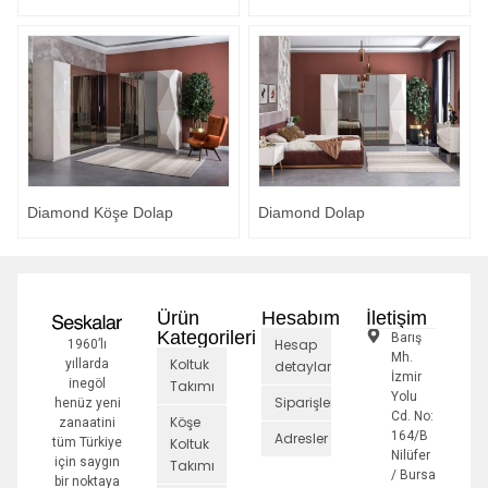
Diamond Köşe Dolap
Diamond Dolap
Ürün
Hesabım
İletişim
Kategorileri
Barış
Hesap
1960’lı
Mh.
Koltuk
yıllarda
detayları
İzmir
inegöl
Takımı
Yolu
Siparişler
henüz yeni
Cd. No:
Köşe
zanaatini
164/B
Adresler
tüm Türkiye
Koltuk
Nilüfer
için saygın
Takımı
/ Bursa
bir noktaya