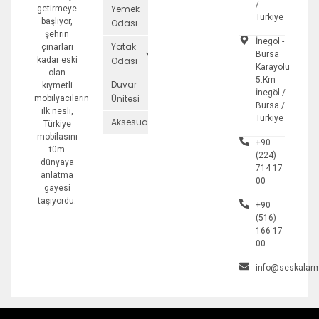
/
Yemek
getirmeye
Türkiye
başlıyor,
Odası
şehrin
İnegöl -
Yatak
çınarları
Bursa
kadar eski
Odası
Karayolu
olan
5.Km
Duvar
kıymetli
İnegöl /
Ünitesi
mobilyacıların
Bursa /
ilk nesli,
Türkiye
Aksesuarlar
Türkiye
mobilasını
+90
tüm
(224)
dünyaya
714 17
anlatma
00
gayesi
taşıyordu.
+90
(516)
166 17
00
info@seskalarm