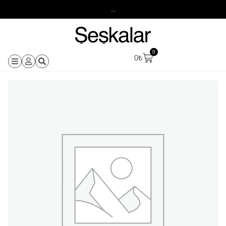
...
0
0
₺