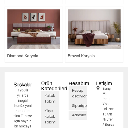
Diamond Karyola
Browni Karyola
Ürün
Hesabım
İletişim
Kategorileri
Barış
Hesap
1960’lı
Mh.
Koltuk
yıllarda
detayları
İzmir
inegöl
Takımı
Yolu
Siparişler
henüz yeni
Cd. No:
Köşe
zanaatini
164/B
Adresler
tüm Türkiye
Koltuk
Nilüfer
için saygın
Takımı
/ Bursa
bir noktaya