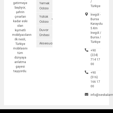
/
Yemek
getirmeye
Türkiye
başlıyor,
Odası
şehrin
İnegöl -
Yatak
çınarları
Bursa
kadar eski
Odası
Karayolu
olan
5.Km
Duvar
kıymetli
İnegöl /
Ünitesi
mobilyacıların
Bursa /
ilk nesli,
Türkiye
Aksesuarlar
Türkiye
mobilasını
+90
tüm
(224)
dünyaya
714 17
anlatma
00
gayesi
taşıyordu.
+90
(516)
166 17
00
info@seskalarm