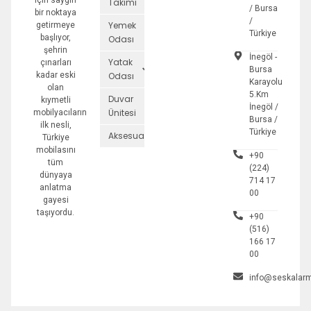
için saygın
Takımı
/ Bursa
bir noktaya
/
Yemek
getirmeye
Türkiye
başlıyor,
Odası
şehrin
İnegöl -
Yatak
çınarları
Bursa
kadar eski
Odası
Karayolu
olan
5.Km
Duvar
kıymetli
İnegöl /
Ünitesi
mobilyacıların
Bursa /
ilk nesli,
Türkiye
Aksesuarlar
Türkiye
mobilasını
+90
tüm
(224)
dünyaya
714 17
anlatma
00
gayesi
taşıyordu.
+90
(516)
166 17
00
info@seskalarm