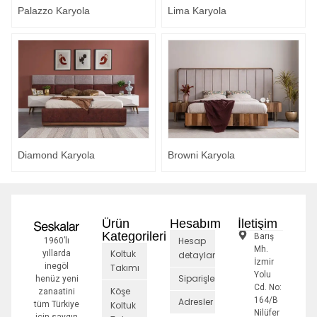
Palazzo Karyola
Lima Karyola
Diamond Karyola
Browni Karyola
Ürün
Hesabım
İletişim
Kategorileri
Barış
Hesap
1960’lı
Mh.
Koltuk
yıllarda
detayları
İzmir
inegöl
Takımı
Yolu
Siparişler
henüz yeni
Cd. No:
Köşe
zanaatini
164/B
Adresler
tüm Türkiye
Koltuk
Nilüfer