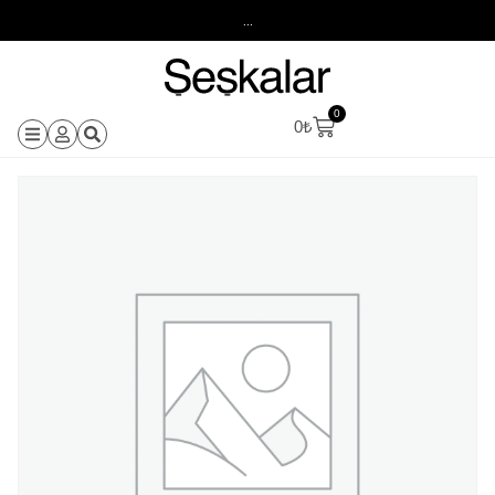
...
0
0
₺