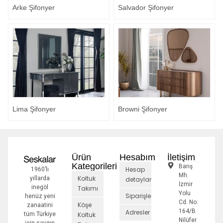
Arke Şifonyer
Salvador Şifonyer
Lima Şifonyer
Browni Şifonyer
Ürün
Hesabım
İletişim
Kategorileri
Barış
Hesap
1960’lı
Mh.
Koltuk
yıllarda
detayları
İzmir
inegöl
Takımı
Yolu
Siparişler
henüz yeni
Cd. No:
Köşe
zanaatini
164/B
Adresler
tüm Türkiye
Koltuk
Nilüfer