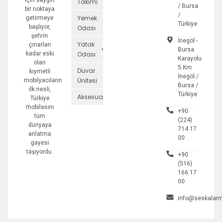
için saygın
Takımı
/ Bursa
bir noktaya
/
Yemek
getirmeye
Türkiye
başlıyor,
Odası
şehrin
İnegöl -
Yatak
çınarları
Bursa
kadar eski
Odası
Karayolu
olan
5.Km
Duvar
kıymetli
İnegöl /
Ünitesi
mobilyacıların
Bursa /
ilk nesli,
Türkiye
Aksesuarlar
Türkiye
mobilasını
+90
tüm
(224)
dünyaya
714 17
anlatma
00
gayesi
taşıyordu.
+90
(516)
166 17
00
info@seskalarm