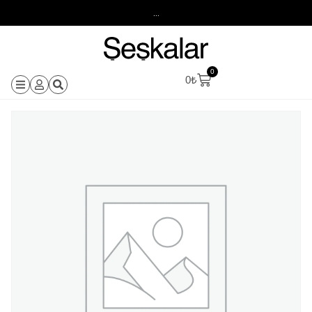
...
0
0
₺