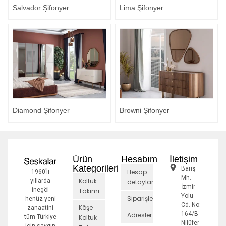
Salvador Şifonyer
Lima Şifonyer
Diamond Şifonyer
Browni Şifonyer
Ürün
Hesabım
İletişim
Kategorileri
Barış
Hesap
1960’lı
Mh.
Koltuk
yıllarda
detayları
İzmir
inegöl
Takımı
Yolu
Siparişler
henüz yeni
Cd. No:
Köşe
zanaatini
164/B
Adresler
tüm Türkiye
Koltuk
Nilüfer