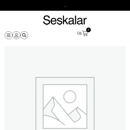
...
0
0
₺