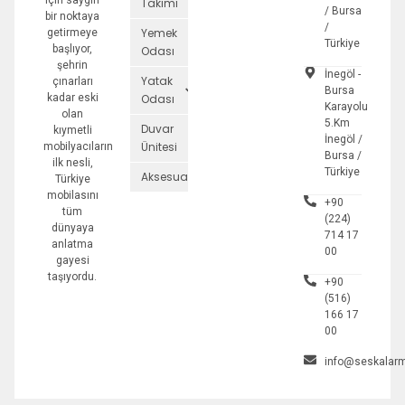
için saygın
Takımı
/ Bursa
bir noktaya
/
Yemek
getirmeye
Türkiye
başlıyor,
Odası
şehrin
İnegöl -
Yatak
çınarları
Bursa
kadar eski
Odası
Karayolu
olan
5.Km
Duvar
kıymetli
İnegöl /
Ünitesi
mobilyacıların
Bursa /
ilk nesli,
Türkiye
Aksesuarlar
Türkiye
mobilasını
+90
tüm
(224)
dünyaya
714 17
anlatma
00
gayesi
taşıyordu.
+90
(516)
166 17
00
info@seskalarm