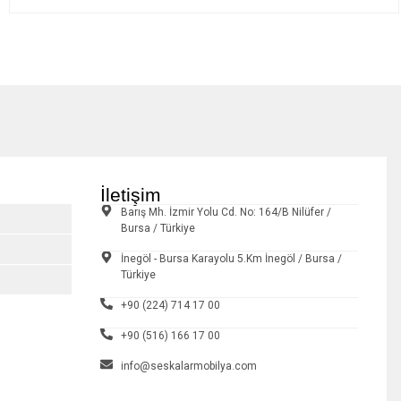
İletişim
Barış Mh. İzmir Yolu Cd. No: 164/B Nilüfer /
Bursa / Türkiye
İnegöl - Bursa Karayolu 5.Km İnegöl / Bursa /
Türkiye
+90 (224) 714 17 00
+90 (516) 166 17 00
info@seskalarmobilya.com