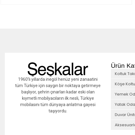
Ürün Kat
Koltuk Tak
1960’lı yıllarda inegöl henüz yeni zanaatini
Köşe Koltu
tüm Türkiye için saygın bir noktaya getirmeye
başlıyor, şehrin çınarları kadar eski olan
Yemek Od
kıymetli mobilyacıların ilk nesli, Türkiye
Yatak Oda
mobilasını tüm dünyaya anlatma gayesi
taşıyordu.
Duvar Ünit
Aksesuarl