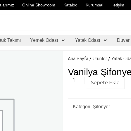
larımız
Online Showroom
Katalog
Kurumsal
İletişim
tuk Takımı
Yemek Odası
Yatak Odası
Duvar 
Ana Sayfa
/
Ürünler
/
Yatak Od
Vanilya Şifony
Sepete Ekle
Kategori:
Şifonyer