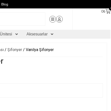
Blog
0
₺
Ünitesi
Aksesuarlar
ası
/
Şifonyer
/ Vanilya Şifonyer
er