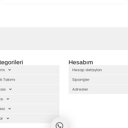
egorileri
Hesabım
ımı
Hesap detayları
k Takımı
Siparişler
ası
Adresler
sı
esi
ar