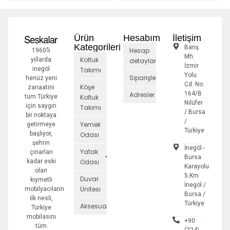
Ürün
Hesabım
İletişim
Kategorileri
Barış
Hesap
1960’lı
Mh.
Koltuk
yıllarda
detayları
İzmir
inegöl
Takımı
Yolu
Siparişler
henüz yeni
Cd. No:
Köşe
zanaatini
164/B
Adresler
tüm Türkiye
Koltuk
Nilüfer
için saygın
Takımı
/ Bursa
bir noktaya
/
Yemek
getirmeye
Türkiye
başlıyor,
Odası
şehrin
İnegöl -
Yatak
çınarları
Bursa
kadar eski
Odası
Karayolu
olan
5.Km
Duvar
kıymetli
İnegöl /
Ünitesi
mobilyacıların
Bursa /
ilk nesli,
Türkiye
Aksesuarlar
Türkiye
mobilasını
+90
tüm
(224)