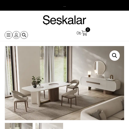
...
0
0
₺