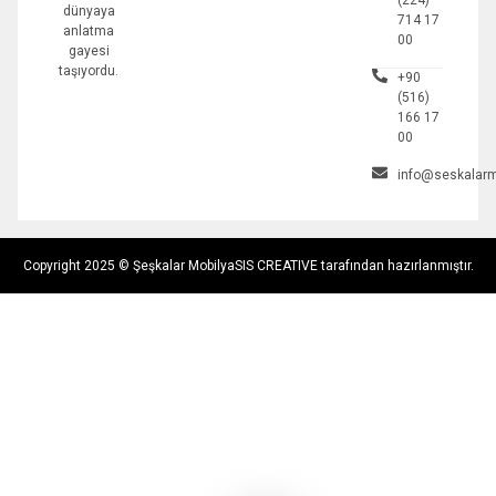
dünyaya
714 17
anlatma
00
gayesi
taşıyordu.
+90
(516)
166 17
00
info@seskalarm
Copyright 2025 © Şeşkalar Mobilya
SIS CREATIVE tarafından hazırlanmıştır.