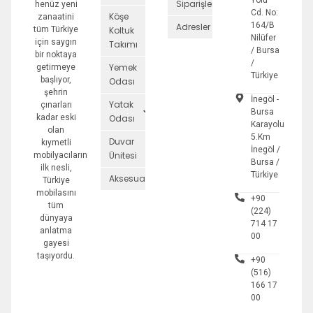
Yolu
Siparişler
henüz yeni
Cd. No:
Köşe
zanaatini
164/B
Adresler
tüm Türkiye
Koltuk
Nilüfer
için saygın
Takımı
/ Bursa
bir noktaya
/
Yemek
getirmeye
Türkiye
başlıyor,
Odası
şehrin
İnegöl -
Yatak
çınarları
Bursa
kadar eski
Odası
Karayolu
olan
5.Km
Duvar
kıymetli
İnegöl /
Ünitesi
mobilyacıların
Bursa /
ilk nesli,
Türkiye
Aksesuarlar
Türkiye
mobilasını
+90
tüm
(224)
dünyaya
714 17
anlatma
00
gayesi
taşıyordu.
+90
(516)
166 17
00