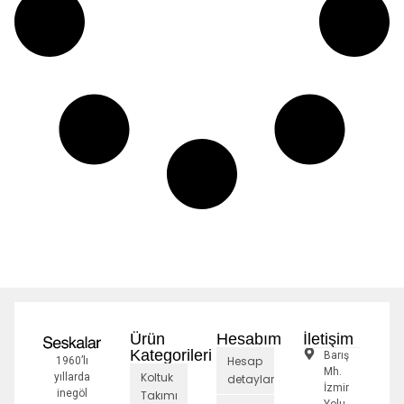
Ürün
Hesabım
İletişim
Kategorileri
Barış
Hesap
1960’lı
Mh.
Koltuk
yıllarda
detayları
İzmir
inegöl
Takımı