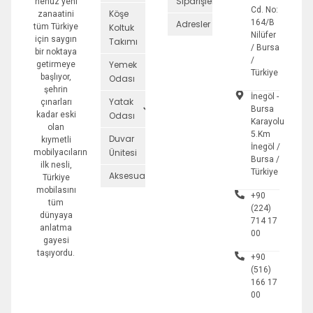
Siparişler
henüz yeni
Cd. No:
Köşe
zanaatini
164/B
Adresler
tüm Türkiye
Koltuk
Nilüfer
için saygın
Takımı
/ Bursa
bir noktaya
/
Yemek
getirmeye
Türkiye
başlıyor,
Odası
şehrin
İnegöl -
Yatak
çınarları
Bursa
kadar eski
Odası
Karayolu
olan
5.Km
Duvar
kıymetli
İnegöl /
Ünitesi
mobilyacıların
Bursa /
ilk nesli,
Türkiye
Aksesuarlar
Türkiye
mobilasını
+90
tüm
(224)
dünyaya
714 17
anlatma
00
gayesi
taşıyordu.
+90
(516)
166 17
00