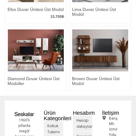
Efes Duvar Ünitesi Üst Modül
Lima Duvar Ünitesi Üst
Modül
15.700
₺
Diamond Duvar Ünitesi Üst
Browni Duvar Ünitesi Üst
Modüller
Modül
Ürün
Hesabım
İletişim
Kategorileri
Barış
Hesap
1960’lı
Mh.
Koltuk
yıllarda
detayları
İzmir
inegöl
Takımı
Yolu