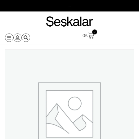
...
0
0
₺