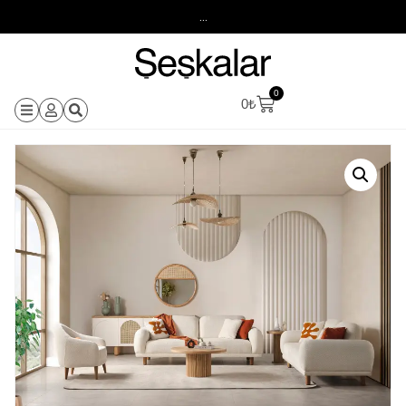
...
0
0
₺