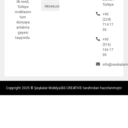
ilk nesli,
Türkiye
Aksesuarlar
Türkiye
mobilasını
+90
tüm
(224)
dünyaya
714 17
anlatma
00
gayesi
taşıyordu.
+90
(516)
166 17
00
info@seskalarm
Copyright 2025 © Şeşkalar Mobilya
SIS CREATIVE tarafından hazırlanmıştır.