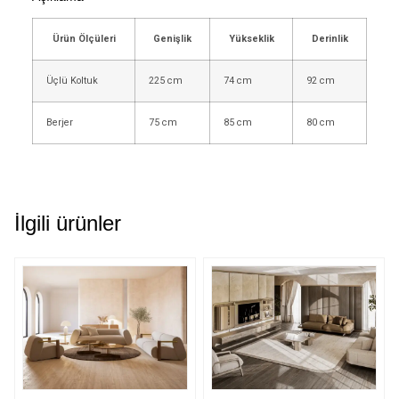
Ürün Ölçüleri
Genişlik
Yükseklik
Derinlik
Üçlü Koltuk
225 cm
74 cm
92 cm
Berjer
75 cm
85 cm
80 cm
İlgili ürünler