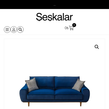
...
0
0
₺