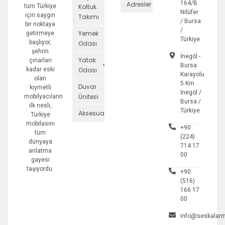
164/B
Adresler
tüm Türkiye
Koltuk
Nilüfer
için saygın
Takımı
/ Bursa
bir noktaya
/
Yemek
getirmeye
Türkiye
başlıyor,
Odası
şehrin
İnegöl -
Yatak
çınarları
Bursa
kadar eski
Odası
Karayolu
olan
5.Km
Duvar
kıymetli
İnegöl /
Ünitesi
mobilyacıların
Bursa /
ilk nesli,
Türkiye
Aksesuarlar
Türkiye
mobilasını
+90
tüm
(224)
dünyaya
714 17
anlatma
00
gayesi
taşıyordu.
+90
(516)
166 17
00
info@seskalarm