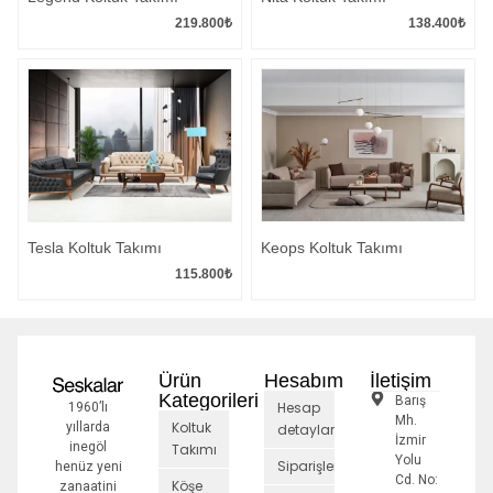
219.800
₺
138.400
₺
Tesla Koltuk Takımı
Keops Koltuk Takımı
115.800
₺
Ürün
Hesabım
İletişim
Kategorileri
Barış
Hesap
1960’lı
Mh.
Koltuk
yıllarda
detayları
İzmir
inegöl
Takımı
Yolu
Siparişler
henüz yeni
Cd. No:
Köşe
zanaatini