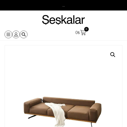
...
0
0
₺