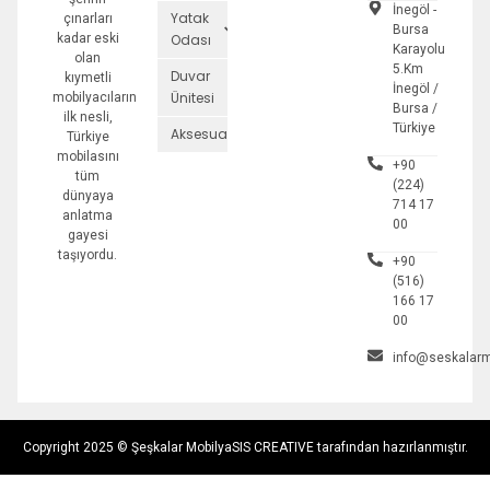
İnegöl -
Yatak
çınarları
Bursa
kadar eski
Odası
Karayolu
olan
5.Km
Duvar
kıymetli
İnegöl /
Ünitesi
mobilyacıların
Bursa /
ilk nesli,
Türkiye
Aksesuarlar
Türkiye
mobilasını
+90
tüm
(224)
dünyaya
714 17
anlatma
00
gayesi
taşıyordu.
+90
(516)
166 17
00
info@seskalarm
Copyright 2025 © Şeşkalar Mobilya
SIS CREATIVE tarafından hazırlanmıştır.