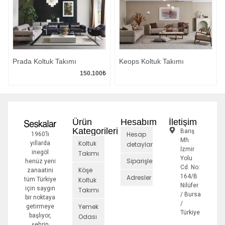
Prada Koltuk Takımı
Keops Koltuk Takımı
150.100
₺
Ürün
Hesabım
İletişim
Kategorileri
Barış
Hesap
1960’lı
Mh.
Koltuk
yıllarda
detayları
İzmir
inegöl
Takımı
Yolu
Siparişler
henüz yeni
Cd. No:
Köşe
zanaatini
164/B
Adresler
tüm Türkiye
Koltuk
Nilüfer
için saygın
Takımı
/ Bursa
bir noktaya
/
Yemek
getirmeye
Türkiye
başlıyor,
Odası
şehrin