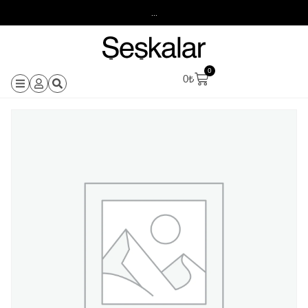
...
0
0
₺