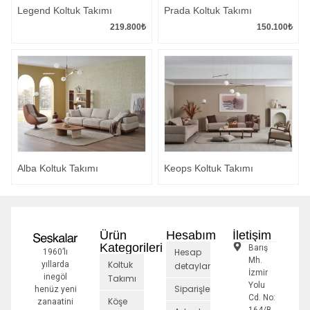
Legend Koltuk Takımı
Prada Koltuk Takımı
219.800
₺
150.100
₺
Alba Koltuk Takımı
Keops Koltuk Takımı
Ürün
Hesabım
İletişim
Kategorileri
Barış
Hesap
1960’lı
Mh.
Koltuk
yıllarda
detayları
İzmir
inegöl
Takımı
Yolu
Siparişler
henüz yeni
Cd. No:
Köşe
zanaatini