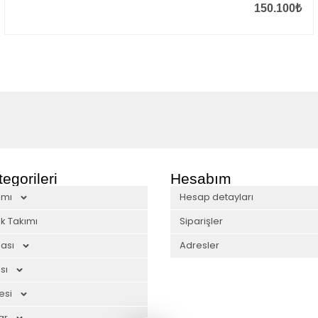
150.100
₺
egorileri
Hesabım
ımı
Hesap detayları
k Takımı
Siparişler
ası
Adresler
sı
esi
ar