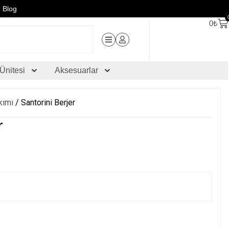
Blog
0
₺
Ünitesi
Aksesuarlar
kımı
/ Santorini Berjer
r