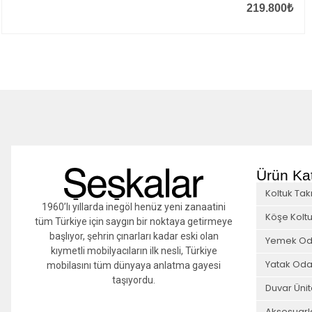
219.800
₺
Ürün Kat
Koltuk Tak
1960’lı yıllarda inegöl henüz yeni zanaatini
Köşe Koltu
tüm Türkiye için saygın bir noktaya getirmeye
başlıyor, şehrin çınarları kadar eski olan
Yemek Od
kıymetli mobilyacıların ilk nesli, Türkiye
Yatak Oda
mobilasını tüm dünyaya anlatma gayesi
taşıyordu.
Duvar Ünit
Aksesuarl