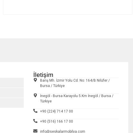
İletişim
Barış Mh. İzmir Yolu Cd. No: 164/B Nilüfer /
Bursa / Türkiye
İnegöl - Bursa Karayolu 5.Km İnegöl / Bursa /
Türkiye
+90 (224) 714 17 00
+90 (516) 166 17 00
info@seskalarmobilya.com