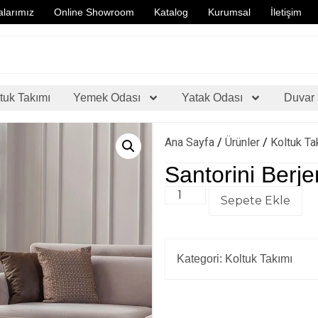
larımız
Online Showroom
Katalog
Kurumsal
İletişim
tuk Takımı
Yemek Odası
Yatak Odası
Duvar 
Ana Sayfa
/
Ürünler
/
Koltuk Ta
Santorini Berje
Sepete Ekle
Kategori:
Koltuk Takımı