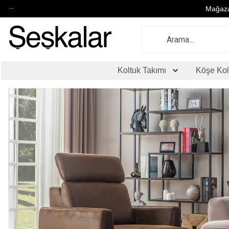
...
Mağaza
Koltuk Takımı
Köşe Kol