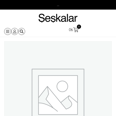
...
0
0
₺