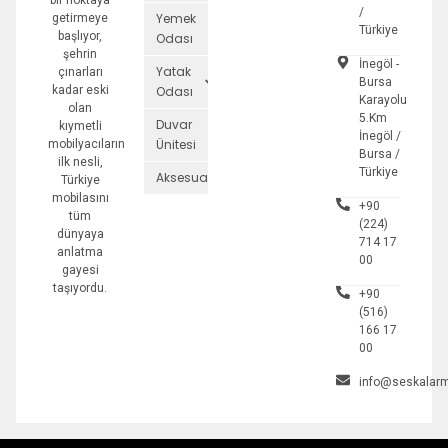
bir noktaya
/
Yemek
getirmeye
Türkiye
başlıyor,
Odası
şehrin
İnegöl -
Yatak
çınarları
Bursa
kadar eski
Odası
Karayolu
olan
5.Km
Duvar
kıymetli
İnegöl /
Ünitesi
mobilyacıların
Bursa /
ilk nesli,
Türkiye
Aksesuarlar
Türkiye
mobilasını
+90
tüm
(224)
dünyaya
714 17
anlatma
00
gayesi
taşıyordu.
+90
(516)
166 17
00
info@seskalarm