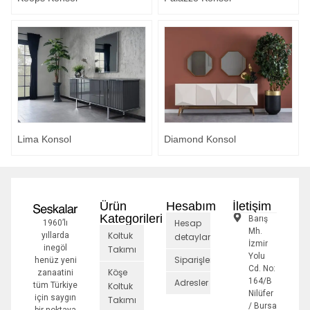
Lima Konsol
Diamond Konsol
Ürün
Hesabım
İletişim
Kategorileri
Barış
Hesap
1960’lı
Mh.
Koltuk
yıllarda
detayları
İzmir
inegöl
Takımı
Yolu
Siparişler
henüz yeni
Cd. No:
Köşe
zanaatini
164/B
Adresler
tüm Türkiye
Koltuk
Nilüfer
için saygın
Takımı
/ Bursa