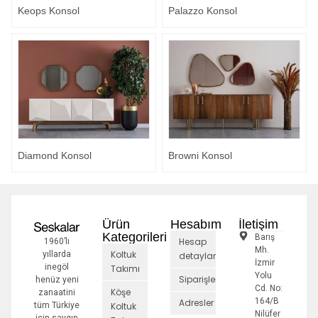
Keops Konsol
Palazzo Konsol
Diamond Konsol
Browni Konsol
Ürün
Hesabım
İletişim
Kategorileri
Barış
Hesap
1960’lı
Mh.
Koltuk
yıllarda
detayları
İzmir
inegöl
Takımı
Yolu
Siparişler
henüz yeni
Cd. No:
Köşe
zanaatini
164/B
Adresler
tüm Türkiye
Koltuk
Nilüfer