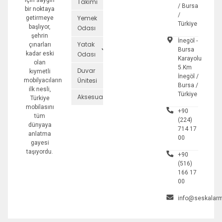
için saygın
Takımı
/ Bursa
bir noktaya
/
Yemek
getirmeye
Türkiye
başlıyor,
Odası
şehrin
İnegöl -
Yatak
çınarları
Bursa
kadar eski
Odası
Karayolu
olan
5.Km
Duvar
kıymetli
İnegöl /
Ünitesi
mobilyacıların
Bursa /
ilk nesli,
Türkiye
Aksesuarlar
Türkiye
mobilasını
+90
tüm
(224)
dünyaya
714 17
anlatma
00
gayesi
taşıyordu.
+90
(516)
166 17
00
info@seskalarm