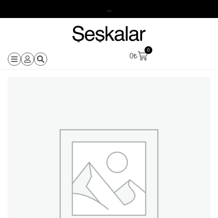
...
0
0
₺