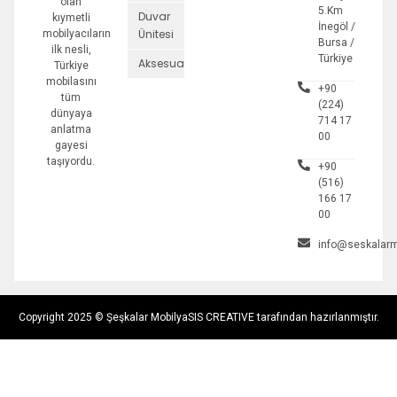
olan
5.Km
Duvar
kıymetli
İnegöl /
Ünitesi
mobilyacıların
Bursa /
ilk nesli,
Türkiye
Aksesuarlar
Türkiye
mobilasını
+90
tüm
(224)
dünyaya
714 17
anlatma
00
gayesi
taşıyordu.
+90
(516)
166 17
00
info@seskalarm
Copyright 2025 © Şeşkalar Mobilya
SIS CREATIVE tarafından hazırlanmıştır.