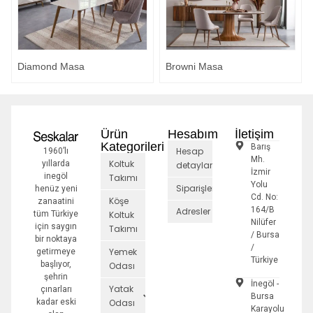
Diamond Masa
Browni Masa
Ürün
Hesabım
İletişim
Kategorileri
Barış
Hesap
1960’lı
Mh.
Koltuk
yıllarda
detayları
İzmir
inegöl
Takımı
Yolu
Siparişler
henüz yeni
Cd. No:
Köşe
zanaatini
164/B
Adresler
tüm Türkiye
Koltuk
Nilüfer
için saygın
Takımı
/ Bursa
bir noktaya
/
Yemek
getirmeye
Türkiye
başlıyor,
Odası
şehrin
İnegöl -
Yatak
çınarları
Bursa
kadar eski
Odası
Karayolu