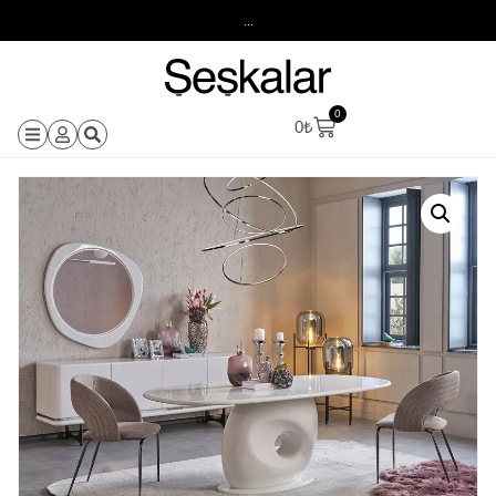
...
0
0
₺