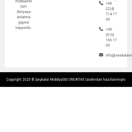
mobilasını
+90
tüm
(224)
dünyaya
714 17
anlatma
00
gayesi
taşıyordu.
+90
(516)
166 17
00
info@seskalarm
Copyright 2025 © Şeşkalar Mobilya
SIS CREATIVE tarafından hazırlanmıştır.