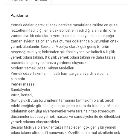
Açıklama
Yemek odaları gerek ailecek gerekse misafirlerle birlikte en güzel
lezzetlerin tadıldığı, en sıcak sohbetlerin edildiği alanlardır. Kimi
zaman ayrı bir oda olarak yemek odaları dizayn edilse de çoğu
zaman evlerin salonları veya oturma odalarında oluşturulan ortak
yemek alanlarıdır. Şeşkalar Mobilya olarak çok geniş bir ürün
seçeneği sunuyor, birbirinden şık, fonksiyonel ve kaliteli 6 kişilik
yemek odası takımı, 8 kişilik yemek odası takımı ve daha fazlası
arasında seçim yapmanıza yardımcı oluyoruz.
Modern Yemek Odası Takımı Modelleri
Yemek odası takımlarının belli başlı parçaları vardır ve bunlar
şunlardır:
Yemek masası,
Sandalyeler,
Vitrin, konsol,
Gümüşlük.Bütün bu ürünlerin tamamını tam takım olarak tercih
edebileceğiniz gibi dilediğiniz parçaları çıkara da bilirsiniz. Mesela
odalarının genişliği elvermeyenler veya tarzına hitap etmediğini
düşünenler sadece yemek masası ve sandalyeler ile de diledikleri
yemek odasını oluşturabilirler.
Şeşalar Mobilya olarak her tarza hitap eden, çok geniş bir yemek
odası takımı alternatifi sunuyoruz. Özellikle minimal çizgilerin çok