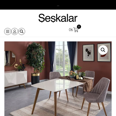
...
0
0
₺