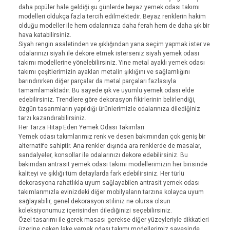
daha popüler hale geldiği şu günlerde beyaz yemek odası takımı
modelleri oldukça fazla tercih edilmektedir. Beyaz renklerin hakim
olduğu modeller ile hem odalarınıza daha ferah hem de daha şık bir
hava katabilirsiniz.
Siyah rengin asaletinden ve şıklığından yana seçim yapmak ister ve
odalarınızı siyah ile dekore etmek isterseniz siyah yemek odası
takımı modellerine yönelebilirsiniz. Yine metal ayaklı yemek odası
takımı çeşitlerimizin ayakları metalin şıklığını ve sağlamlığını
barındırırken diğer parçalar da metal parçaları fazlasıyla
tamamlamaktadır. Bu sayede şık ve uyumlu yemek odası elde
edebilirsiniz. Trendlere göre dekorasyon fikirlerinin belirlendiği,
özgün tasarımların yapıldığı ürünlerimizle odalarınıza dilediğiniz
tarzı kazandırabilirsiniz.
Her Tarza Hitap Eden Yemek Odası Takımları
Yemek odası takımlarımız renk ve desen bakımından çok geniş bir
alternatife sahiptir. Ana renkler dışında ara renklerde de masalar,
sandalyeler, konsollar ile odalarınızı dekore edebilirsiniz. Bu
bakımdan antrasit yemek odası takımı modellerimizin her birisinde
kaliteyi ve şıklığı tüm detaylarda fark edebilirsiniz. Her türlü
dekorasyona rahatlıkla uyum sağlayabilen antrasit yemek odası
takımlarımızla evinizdeki diğer mobilyaların tarzına kolayca uyum
sağlayabilir, genel dekorasyon stiliniz ne olursa olsun
koleksiyonumuz içerisinden dilediğinizi seçebilirsiniz.
Özel tasarımı ile gerek masası gerekse diğer yüzeyleriyle dikkatleri
üzerine çeken lake yemek odası takımı modellerimiz sayesinde