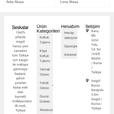
Arke Masa
Lima Masa
Ürün
Hesabım
İletişim
Kategorileri
Barış
Hesap
1960’lı
Mh.
Koltuk
yıllarda
detayları
İzmir
inegöl
Takımı
Yolu
Siparişler
henüz yeni
Cd. No:
Köşe
zanaatini
164/B
Adresler
tüm Türkiye
Koltuk
Nilüfer
için saygın
Takımı
/ Bursa
bir noktaya
/
Yemek
getirmeye
Türkiye
başlıyor,
Odası
şehrin
İnegöl -
Yatak
çınarları
Bursa
kadar eski
Odası
Karayolu
olan
5.Km
Duvar
kıymetli
İnegöl /
Ünitesi
mobilyacıların
Bursa /
ilk nesli,
Türkiye
Aksesuarlar
Türkiye