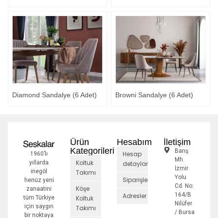
Diamond Sandalye (6 Adet)
Browni Sandalye (6 Adet)
Ürün
Hesabım
İletişim
Kategorileri
Barış
Hesap
1960’lı
Mh.
Koltuk
yıllarda
detayları
İzmir
inegöl
Takımı
Yolu
Siparişler
henüz yeni
Cd. No:
Köşe
zanaatini
164/B
Adresler
tüm Türkiye
Koltuk
Nilüfer
için saygın
Takımı
/ Bursa
bir noktaya