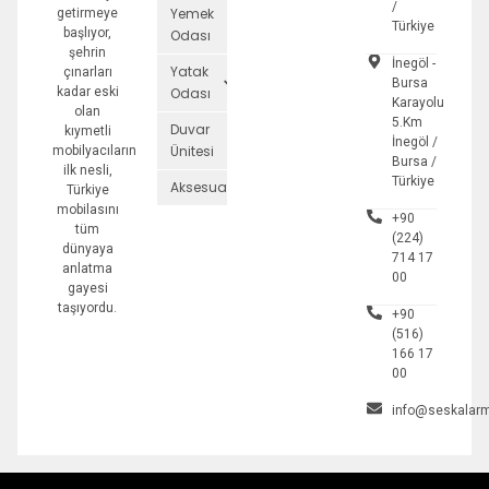
/
Yemek
getirmeye
Türkiye
başlıyor,
Odası
şehrin
İnegöl -
Yatak
çınarları
Bursa
kadar eski
Odası
Karayolu
olan
5.Km
Duvar
kıymetli
İnegöl /
Ünitesi
mobilyacıların
Bursa /
ilk nesli,
Türkiye
Aksesuarlar
Türkiye
mobilasını
+90
tüm
(224)
dünyaya
714 17
anlatma
00
gayesi
taşıyordu.
+90
(516)
166 17
00
info@seskalarm