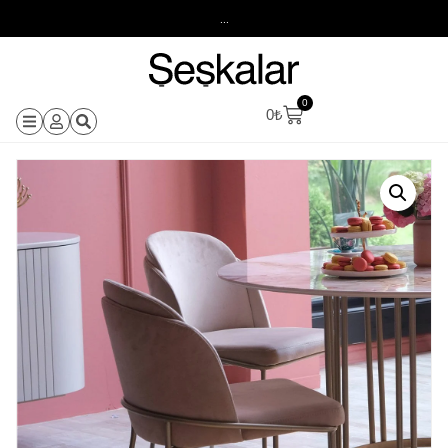
...
0
0
₺