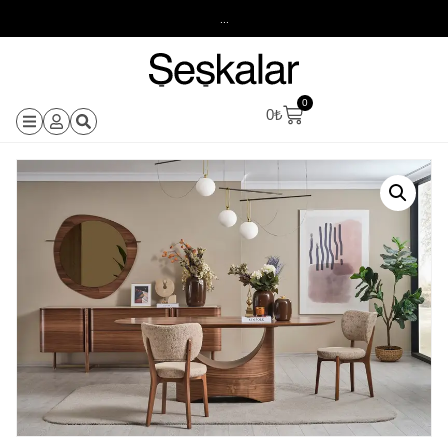
...
0
0
₺