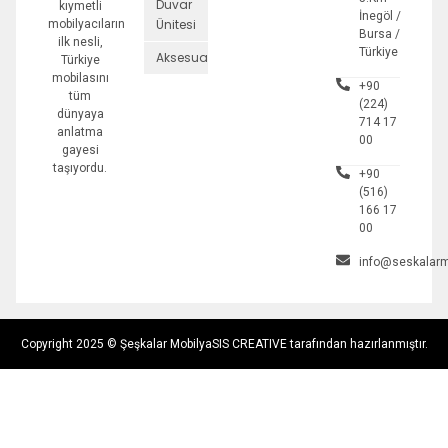
Duvar
kıymetli
İnegöl /
Ünitesi
mobilyacıların
Bursa /
ilk nesli,
Türkiye
Aksesuarlar
Türkiye
mobilasını
+90
tüm
(224)
dünyaya
714 17
anlatma
00
gayesi
taşıyordu.
+90
(516)
166 17
00
info@seskalarm
Copyright 2025 © Şeşkalar Mobilya
SIS CREATIVE tarafından hazırlanmıştır.