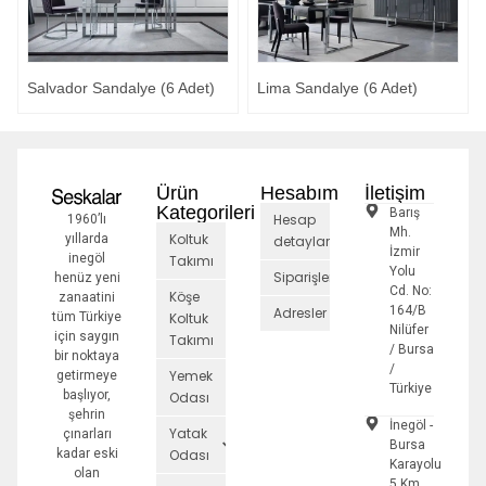
Salvador Sandalye (6 Adet)
Lima Sandalye (6 Adet)
Ürün
Hesabım
İletişim
Kategorileri
Barış
Hesap
1960’lı
Mh.
Koltuk
yıllarda
detayları
İzmir
inegöl
Takımı
Yolu
Siparişler
henüz yeni
Cd. No:
Köşe
zanaatini
164/B
Adresler
tüm Türkiye
Koltuk
Nilüfer
için saygın
Takımı
/ Bursa
bir noktaya
/
Yemek
getirmeye
Türkiye
başlıyor,
Odası
şehrin
İnegöl -
Yatak
çınarları
Bursa
kadar eski
Odası
Karayolu
olan
5.Km