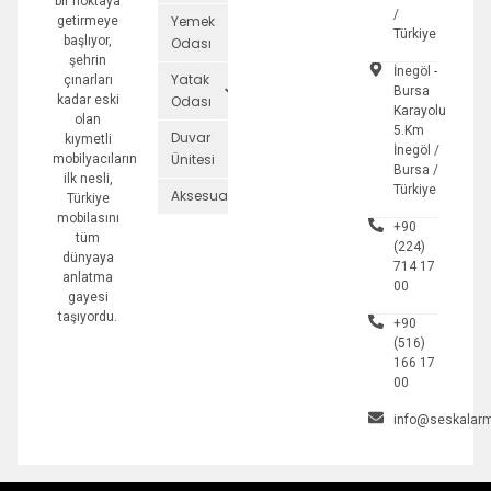
bir noktaya
/
Yemek
getirmeye
Türkiye
başlıyor,
Odası
şehrin
İnegöl -
Yatak
çınarları
Bursa
kadar eski
Odası
Karayolu
olan
5.Km
Duvar
kıymetli
İnegöl /
Ünitesi
mobilyacıların
Bursa /
ilk nesli,
Türkiye
Aksesuarlar
Türkiye
mobilasını
+90
tüm
(224)
dünyaya
714 17
anlatma
00
gayesi
taşıyordu.
+90
(516)
166 17
00
info@seskalarm