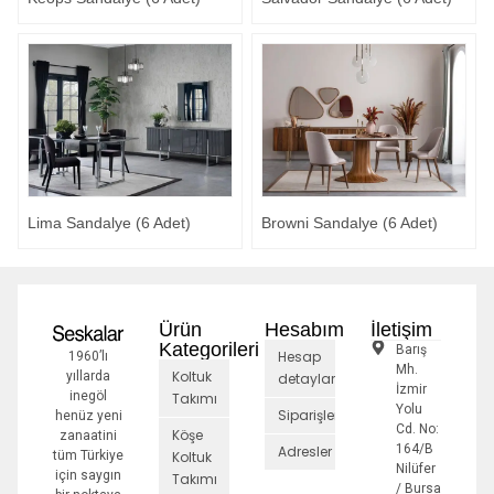
Lima Sandalye (6 Adet)
Browni Sandalye (6 Adet)
Ürün
Hesabım
İletişim
Kategorileri
Barış
Hesap
1960’lı
Mh.
Koltuk
yıllarda
detayları
İzmir
inegöl
Takımı
Yolu
Siparişler
henüz yeni
Cd. No:
Köşe
zanaatini
164/B
Adresler
tüm Türkiye
Koltuk
Nilüfer
için saygın
Takımı
/ Bursa