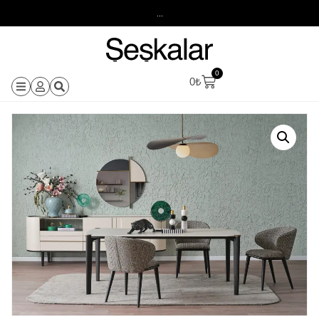
...
0
0
₺