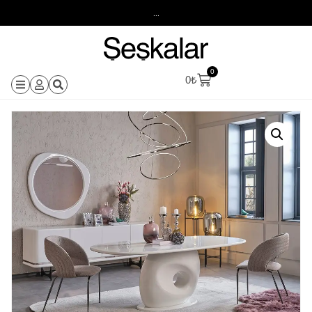
...
0
0
₺