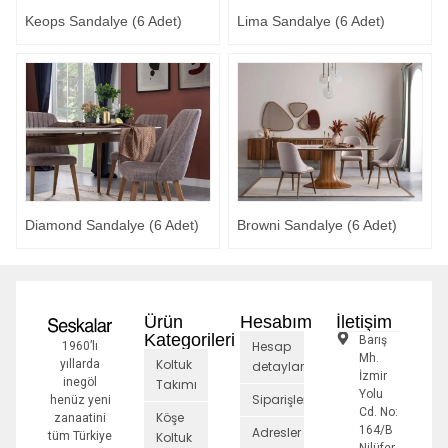
Keops Sandalye (6 Adet)
Lima Sandalye (6 Adet)
Diamond Sandalye (6 Adet)
Browni Sandalye (6 Adet)
Ürün
Hesabım
İletişim
Kategorileri
Barış
Hesap
1960’lı
Mh.
Koltuk
yıllarda
detayları
İzmir
inegöl
Takımı
Yolu
Siparişler
henüz yeni
Cd. No:
Köşe
zanaatini
164/B
Adresler
tüm Türkiye
Koltuk
Nilüfer