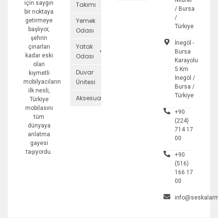
için saygın
Takımı
/ Bursa
bir noktaya
/
Yemek
getirmeye
Türkiye
başlıyor,
Odası
şehrin
İnegöl -
Yatak
çınarları
Bursa
kadar eski
Odası
Karayolu
olan
5.Km
Duvar
kıymetli
İnegöl /
Ünitesi
mobilyacıların
Bursa /
ilk nesli,
Türkiye
Aksesuarlar
Türkiye
mobilasını
+90
tüm
(224)
dünyaya
714 17
anlatma
00
gayesi
taşıyordu.
+90
(516)
166 17
00
info@seskalarm