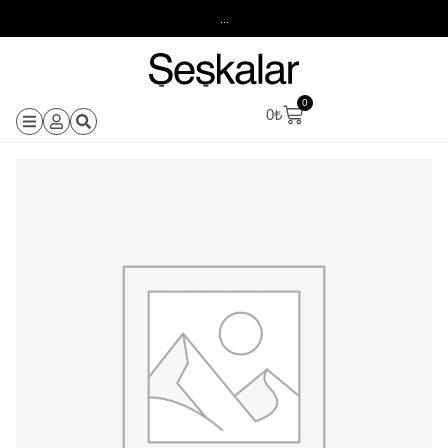
...
0
0
₺