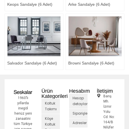
Keops Sandalye (6 Adet)
Arke Sandalye (6 Adet)
Salvador Sandalye (6 Adet)
Browni Sandalye (6 Adet)
Ürün
Hesabım
İletişim
Kategorileri
Barış
Hesap
1960’lı
Mh.
Koltuk
yıllarda
detayları
İzmir
inegöl
Takımı
Yolu
Siparişler
henüz yeni
Cd. No:
Köşe
zanaatini
164/B
Adresler
tüm Türkiye
Koltuk
Nilüfer