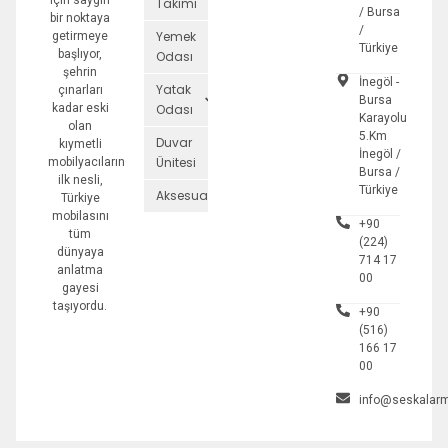
için saygın
Takımı
/ Bursa
bir noktaya
/
Yemek
getirmeye
Türkiye
başlıyor,
Odası
şehrin
İnegöl -
Yatak
çınarları
Bursa
kadar eski
Odası
Karayolu
olan
5.Km
Duvar
kıymetli
İnegöl /
Ünitesi
mobilyacıların
Bursa /
ilk nesli,
Türkiye
Aksesuarlar
Türkiye
mobilasını
+90
tüm
(224)
dünyaya
714 17
anlatma
00
gayesi
taşıyordu.
+90
(516)
166 17
00
info@seskalarm