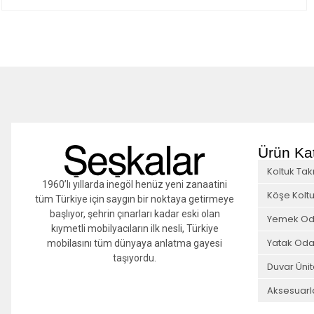
Ürün Kat
Koltuk Tak
1960’lı yıllarda inegöl henüz yeni zanaatini
Köşe Koltu
tüm Türkiye için saygın bir noktaya getirmeye
başlıyor, şehrin çınarları kadar eski olan
Yemek Od
kıymetli mobilyacıların ilk nesli, Türkiye
Yatak Oda
mobilasını tüm dünyaya anlatma gayesi
taşıyordu.
Duvar Ünit
Aksesuarl