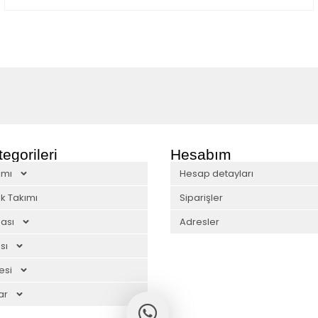
egorileri
Hesabım
ımı
Hesap detayları
k Takımı
Siparişler
ası
Adresler
sı
esi
ar