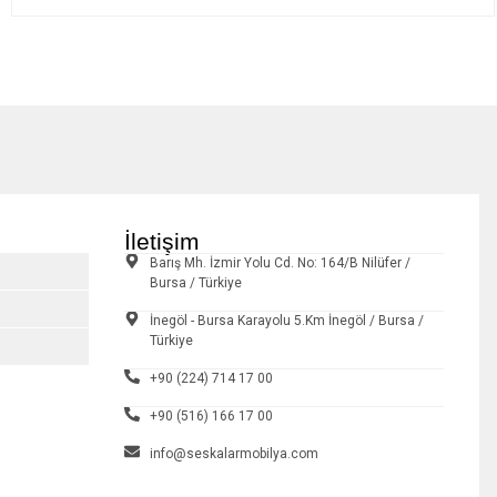
İletişim
Barış Mh. İzmir Yolu Cd. No: 164/B Nilüfer /
Bursa / Türkiye
İnegöl - Bursa Karayolu 5.Km İnegöl / Bursa /
Türkiye
+90 (224) 714 17 00
+90 (516) 166 17 00
info@seskalarmobilya.com