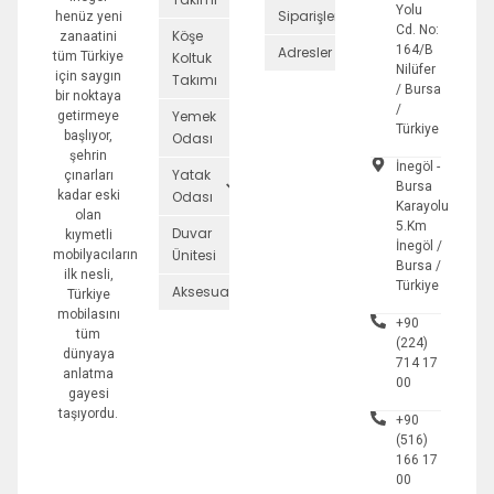
Yolu
Siparişler
henüz yeni
Cd. No:
Köşe
zanaatini
164/B
Adresler
tüm Türkiye
Koltuk
Nilüfer
için saygın
Takımı
/ Bursa
bir noktaya
/
Yemek
getirmeye
Türkiye
başlıyor,
Odası
şehrin
İnegöl -
Yatak
çınarları
Bursa
kadar eski
Odası
Karayolu
olan
5.Km
Duvar
kıymetli
İnegöl /
Ünitesi
mobilyacıların
Bursa /
ilk nesli,
Türkiye
Aksesuarlar
Türkiye
mobilasını
+90
tüm
(224)
dünyaya
714 17
anlatma
00
gayesi
taşıyordu.
+90
(516)
166 17
00