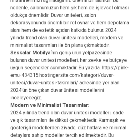
misafirlerimizi ağırladığımız önemli bir alanıdır. Bu
nedenle, salonumuzun hem şık hem de işlevsel olması
oldukça önemlidir. Duvar üniteleri, salon
dekorasyonunda önemli bir rol oynar ve hem depolama
alanı hem de estetik açıdan katkıda bulunur. 2024
yılında trend olan duvar ünitesi modelleri, modern ve
minimalist tasarımları ile ön plana çıkmaktadır.
Seskalar Mobilya
‘nın geniş ürün yelpazesinde
bulunan duvar ünitesi modelleri, her zevke ve bütçeye
uygun seçenekler sunmaktadır. Bu yazıda,
https://pink-
emu-434315.hostingersite.com/kategori/duvar-
unitesi/duvar-unitesi-takimlari/
adresinde yer alan
2024’ün öne çıkan duvar ünitesi modellerini
inceleyeceğiz.
Modern ve Minimalist Tasarımlar:
2024 yılında trend olan duvar ünitesi modelleri, sade
ve şık tasarımları ile dikkat çekmektedir. Karmaşık ve
gösterişli modellerden ziyade, düz hatlara ve minimal
detaylara sahip modeller tercih edilmektedir. Bu