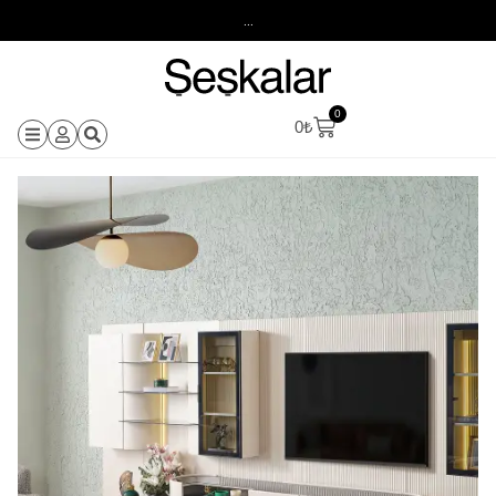
...
0
0
₺