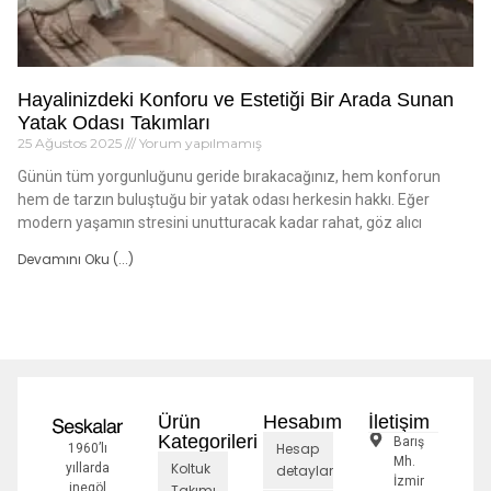
Hayalinizdeki Konforu ve Estetiği Bir Arada Sunan
Yatak Odası Takımları
25 Ağustos 2025
Yorum yapılmamış
Günün tüm yorgunluğunu geride bırakacağınız, hem konforun
hem de tarzın buluştuğu bir yatak odası herkesin hakkı. Eğer
modern yaşamın stresini unutturacak kadar rahat, göz alıcı
Devamını Oku (...)
Ürün
Hesabım
İletişim
Kategorileri
Barış
Hesap
1960’lı
Mh.
Koltuk
yıllarda
detayları
İzmir
inegöl
Takımı