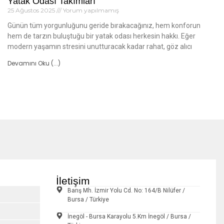
Yatak Odası Takımları
25 Ağustos 2025
Yorum yapılmamış
Günün tüm yorgunluğunu geride bırakacağınız, hem konforun
hem de tarzın buluştuğu bir yatak odası herkesin hakkı. Eğer
modern yaşamın stresini unutturacak kadar rahat, göz alıcı
Devamını Oku (...)
İletişim
Barış Mh. İzmir Yolu Cd. No: 164/B Nilüfer /
Bursa / Türkiye
İnegöl - Bursa Karayolu 5.Km İnegöl / Bursa /