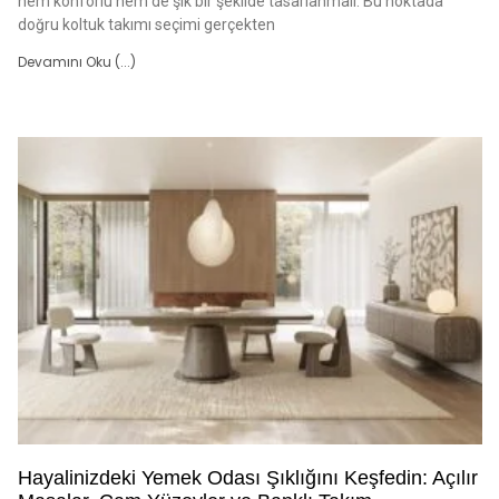
hem konforlu hem de şık bir şekilde tasarlanmalı. Bu noktada
doğru koltuk takımı seçimi gerçekten
Devamını Oku (...)
Hayalinizdeki Yemek Odası Şıklığını Keşfedin: Açılır