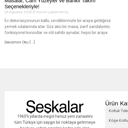
Masalar, Cam Yüzeyler ve Banklı Takım
Seçenekleriyle!
25 Ağustos 2025
Yorum yapılmamış
Ev dekorasyonunun kalbi, sevdiklerinizle bir araya geldiğiniz
yemek odalarında atar. Göz alıcı bir masa, zarif sandalyeler,
fonksiyonel konsollar ve stil sahibi aynalar; hepsi bir araya
Devamını Oku (...)
Ürün Kat
Koltuk Tak
1960’lı yıllarda inegöl henüz yeni zanaatini
Köşe Koltu
tüm Türkiye için saygın bir noktaya getirmeye