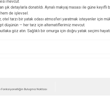
zesi mevcut.
ık detaylarla donatıldı. Aynalı makyaj masası ile güne keyifli bir
 hem de işlevsel.
ar, otel tarzı bir yatak odası atmosferi yaratmak isteyenler için m
pt düşünün — her tarz için alternatiflerimiz mevcut.
utlaka göz atın. Sağlıklı bir omurga için doğru yatak seçimi hayat
ve Fonksiyonelliğin Buluşma Noktası