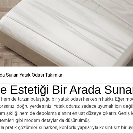
ada Sunan Yatak Odası Takımları
e Estetiği Bir Arada Sun
em de tarzın buluştuğu bir yatak odası herkesin hakkı. Eğer mode
ıyorsanız, doğru yerdesiniz. Yatak odanız sadece uyumak için değil
 şıklığı hem de depolama alanını en üst düzeye çıkarın. Geniş iç
emleri gibi modern detaylar da düşünülmüş.
yla pratik çözümler sunarken, konforlu yapılarıyla kesintisiz bir 