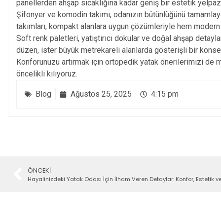
panellerden ahşap sıcaklığına kadar geniş bir estetik yelpa
Şifonyer ve komodin takımı, odanızın bütünlüğünü tamamlayan ş
takımları, kompakt alanlara uygun çözümleriyle hem modern
Soft renk paletleri, yatıştırıcı dokular ve doğal ahşap detayl
düzen, ister büyük metrekareli alanlarda gösterişli bir konse
Konforunuzu artırmak için ortopedik yatak önerilerimizi de m
öncelikli kılıyoruz.
Blog
Ağustos 25, 2025
4:15 pm
ÖNCEKI
Hayalinizdeki Yatak Odası İçin İlham Veren Detaylar: Konfor, Estetik 