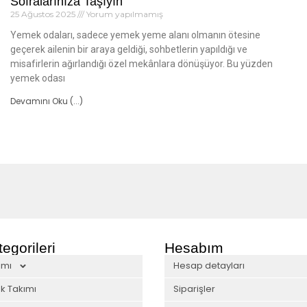
Sofralarınıza Taşıyın
25 Ağustos 2025
Yorum yapılmamış
Yemek odaları, sadece yemek yeme alanı olmanın ötesine
geçerek ailenin bir araya geldiği, sohbetlerin yapıldığı ve
misafirlerin ağırlandığı özel mekânlara dönüşüyor. Bu yüzden
yemek odası
Devamını Oku (...)
egorileri
Hesabım
ımı
Hesap detayları
k Takımı
Siparişler