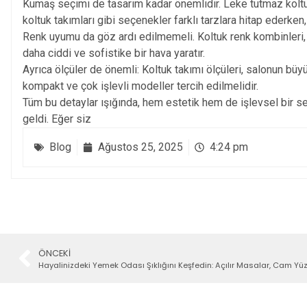
Kumaş seçimi de tasarım kadar önemlidir. Leke tutmaz koltuk ku
koltuk takımları gibi seçenekler farklı tarzlara hitap ederken
Renk uyumu da göz ardı edilmemeli. Koltuk renk kombinleri, s
daha ciddi ve sofistike bir hava yaratır.
Ayrıca ölçüler de önemli: Koltuk takımı ölçüleri, salonun büy
kompakt ve çok işlevli modeller tercih edilmelidir.
Tüm bu detaylar ışığında, hem estetik hem de işlevsel bir seç
geldi. Eğer siz
Blog
Ağustos 25, 2025
4:24 pm
ÖNCEKI
Hayalinizdeki Yemek Odası Şıklığını Keşfedin: Açılır Masalar, Cam Yüz