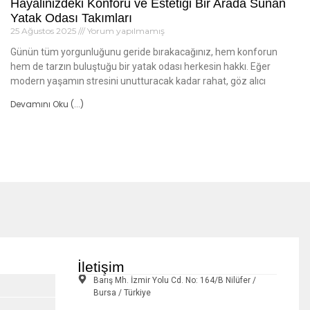
Hayalinizdeki Konforu ve Estetiği Bir Arada Sunan
Yatak Odası Takımları
25 Ağustos 2025
Yorum yapılmamış
Günün tüm yorgunluğunu geride bırakacağınız, hem konforun
hem de tarzın buluştuğu bir yatak odası herkesin hakkı. Eğer
modern yaşamın stresini unutturacak kadar rahat, göz alıcı
Devamını Oku (...)
İletişim
Barış Mh. İzmir Yolu Cd. No: 164/B Nilüfer /
Bursa / Türkiye