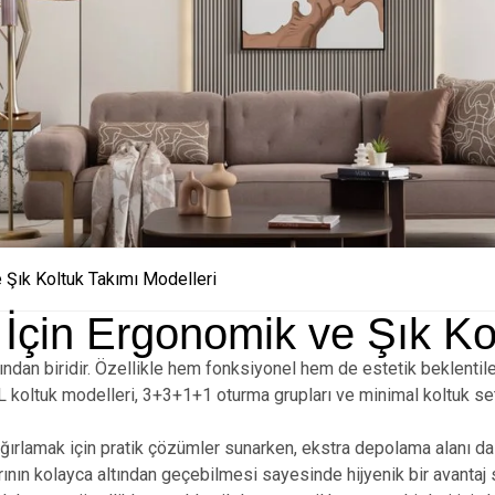
 Şık Koltuk Takımı Modelleri
İçin Ergonomik ve Şık Kol
dan biridir. Özellikle hem fonksiyonel hem de estetik beklentile
L koltuk modelleri, 3+3+1+1 oturma grupları ve minimal koltuk set
 ağırlamak için pratik çözümler sunarken, ekstra depolama alanı da
larının kolayca altından geçebilmesi sayesinde hijyenik bir avanta