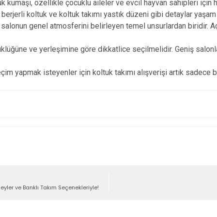
maşı, özellikle çocuklu aileler ve evcil hayvan sahipleri için hay
, berjerli koltuk ve koltuk takımı yastık düzeni gibi detaylar yaşa
alonun genel atmosferini belirleyen temel unsurlardan biridir. Açı
üklüğüne ve yerleşimine göre dikkatlice seçilmelidir. Geniş salonl
im yapmak isteyenler için koltuk takımı alışverişi artık sadece bi
eyler ve Banklı Takım Seçenekleriyle!