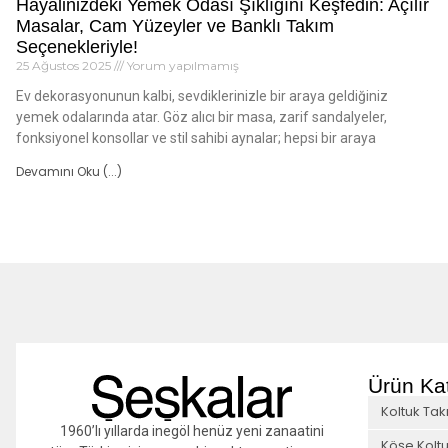
Hayalinizdeki Yemek Odası Şıklığını Keşfedin: Açılır
Masalar, Cam Yüzeyler ve Banklı Takım
Seçenekleriyle!
25 Ağustos 2025
Yorum yapılmamış
Ev dekorasyonunun kalbi, sevdiklerinizle bir araya geldiğiniz
yemek odalarında atar. Göz alıcı bir masa, zarif sandalyeler,
fonksiyonel konsollar ve stil sahibi aynalar; hepsi bir araya
Devamını Oku (...)
Ürün Kat
Koltuk Tak
1960’lı yıllarda inegöl henüz yeni zanaatini
Köşe Koltu