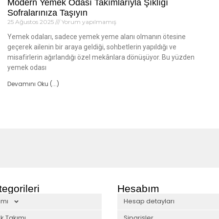
Modern Yemek Odası Takımlarıyla Şıklığı
Sofralarınıza Taşıyın
25 Ağustos 2025
Yorum yapılmamış
Yemek odaları, sadece yemek yeme alanı olmanın ötesine
geçerek ailenin bir araya geldiği, sohbetlerin yapıldığı ve
misafirlerin ağırlandığı özel mekânlara dönüşüyor. Bu yüzden
yemek odası
Devamını Oku (...)
egorileri
Hesabım
ımı
Hesap detayları
k Takımı
Siparişler