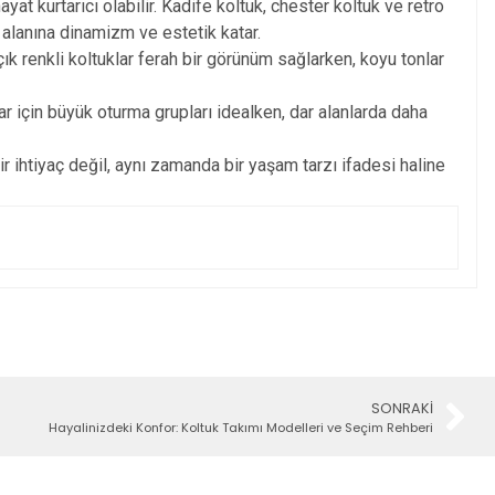
at kurtarıcı olabilir. Kadife koltuk, chester koltuk ve retro
m alanına dinamizm ve estetik katar.
k renkli koltuklar ferah bir görünüm sağlarken, koyu tonlar
ar için büyük oturma grupları idealken, dar alanlarda daha
r ihtiyaç değil, aynı zamanda bir yaşam tarzı ifadesi haline
SONRAKI
Hayalinizdeki Konfor: Koltuk Takımı Modelleri ve Seçim Rehberi