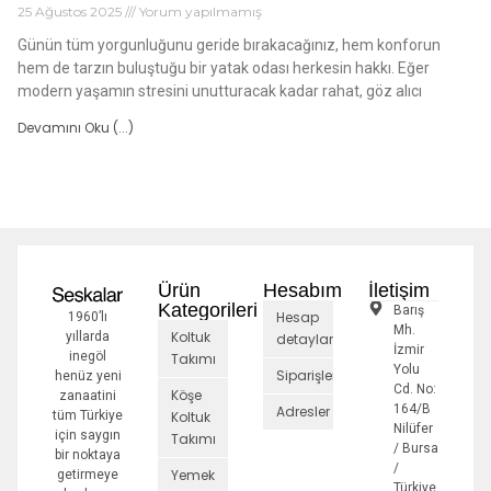
25 Ağustos 2025
Yorum yapılmamış
Günün tüm yorgunluğunu geride bırakacağınız, hem konforun
hem de tarzın buluştuğu bir yatak odası herkesin hakkı. Eğer
modern yaşamın stresini unutturacak kadar rahat, göz alıcı
Devamını Oku (...)
Ürün
Hesabım
İletişim
Kategorileri
Barış
Hesap
1960’lı
Mh.
Koltuk
yıllarda
detayları
İzmir
inegöl
Takımı
Yolu
Siparişler
henüz yeni
Cd. No:
Köşe
zanaatini
164/B
Adresler
tüm Türkiye
Koltuk
Nilüfer
için saygın
Takımı
/ Bursa
bir noktaya
/
Yemek
getirmeye
Türkiye