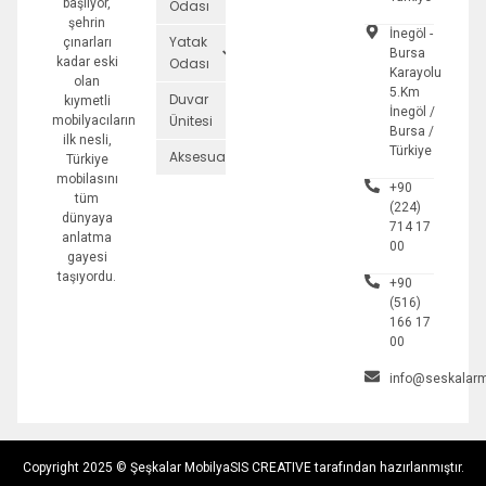
başlıyor,
Odası
şehrin
İnegöl -
Yatak
çınarları
Bursa
kadar eski
Odası
Karayolu
olan
5.Km
Duvar
kıymetli
İnegöl /
Ünitesi
mobilyacıların
Bursa /
ilk nesli,
Türkiye
Aksesuarlar
Türkiye
mobilasını
+90
tüm
(224)
dünyaya
714 17
anlatma
00
gayesi
taşıyordu.
+90
(516)
166 17
00
info@seskalarm
Copyright 2025 © Şeşkalar Mobilya
SIS CREATIVE tarafından hazırlanmıştır.