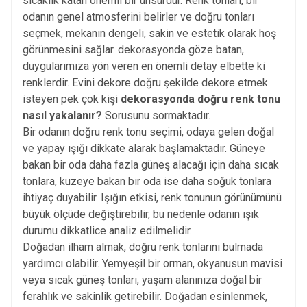
sıcaklık katan önemli bir unsurdur. Renk tonları, bir
odanın genel atmosferini belirler ve doğru tonları
seçmek, mekanın dengeli, sakin ve estetik olarak hoş
görünmesini sağlar. dekorasyonda göze batan,
duygularımıza yön veren en önemli detay elbette ki
renklerdir. Evini dekore doğru şekilde dekore etmek
isteyen pek çok kişi
dekorasyonda doğru renk tonu
nasıl yakalanır?
Sorusunu sormaktadır.
Bir odanın doğru renk tonu seçimi, odaya gelen doğal
ve yapay ışığı dikkate alarak başlamaktadır. Güneye
bakan bir oda daha fazla güneş alacağı için daha sıcak
tonlara, kuzeye bakan bir oda ise daha soğuk tonlara
ihtiyaç duyabilir. Işığın etkisi, renk tonunun görünümünü
büyük ölçüde değiştirebilir, bu nedenle odanın ışık
durumu dikkatlice analiz edilmelidir.
Doğadan ilham almak, doğru renk tonlarını bulmada
yardımcı olabilir. Yemyeşil bir orman, okyanusun mavisi
veya sıcak güneş tonları, yaşam alanınıza doğal bir
ferahlık ve sakinlik getirebilir. Doğadan esinlenmek,