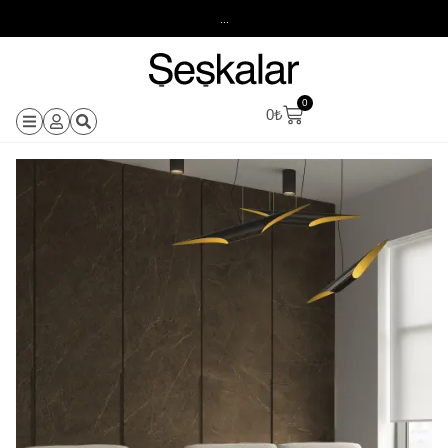
...
0
0
₺