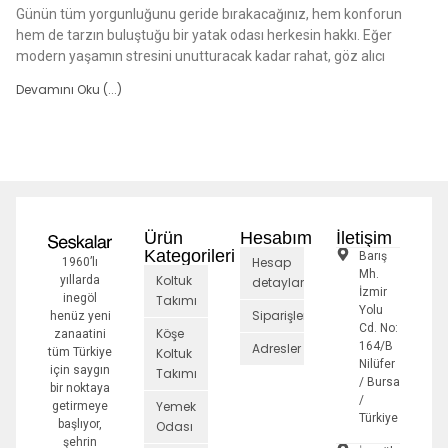
Günün tüm yorgunluğunu geride bırakacağınız, hem konforun
hem de tarzın buluştuğu bir yatak odası herkesin hakkı. Eğer
modern yaşamın stresini unutturacak kadar rahat, göz alıcı
Devamını Oku (...)
Ürün
Hesabım
İletişim
Kategorileri
Barış
Hesap
1960’lı
Mh.
Koltuk
yıllarda
detayları
İzmir
inegöl
Takımı
Yolu
Siparişler
henüz yeni
Cd. No:
Köşe
zanaatini
164/B
Adresler
tüm Türkiye
Koltuk
Nilüfer
için saygın
Takımı
/ Bursa
bir noktaya
/
Yemek
getirmeye
Türkiye
başlıyor,
Odası
şehrin