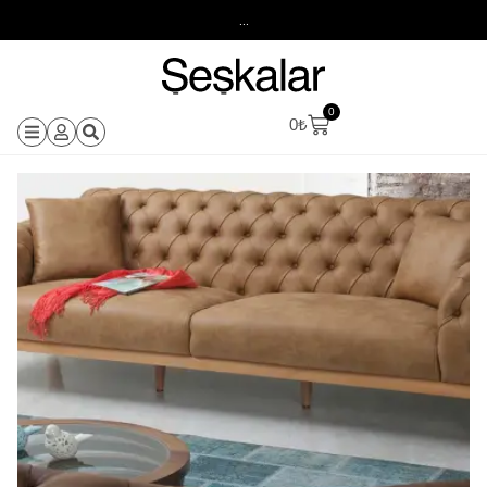
...
0
0
₺