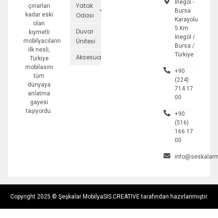
İnegöl -
Yatak
çınarları
Bursa
kadar eski
Odası
Karayolu
olan
5.Km
Duvar
kıymetli
İnegöl /
Ünitesi
mobilyacıların
Bursa /
ilk nesli,
Türkiye
Aksesuarlar
Türkiye
mobilasını
+90
tüm
(224)
dünyaya
714 17
anlatma
00
gayesi
taşıyordu.
+90
(516)
166 17
00
info@seskalarm
Copyright 2025 © Şeşkalar Mobilya
SIS CREATIVE tarafından hazırlanmıştır.