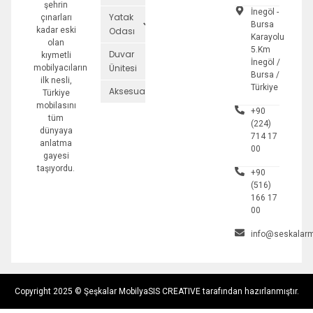
şehrin
İnegöl -
Yatak
çınarları
Bursa
kadar eski
Odası
Karayolu
olan
5.Km
Duvar
kıymetli
İnegöl /
Ünitesi
mobilyacıların
Bursa /
ilk nesli,
Türkiye
Aksesuarlar
Türkiye
mobilasını
+90
tüm
(224)
dünyaya
714 17
anlatma
00
gayesi
taşıyordu.
+90
(516)
166 17
00
info@seskalarm
Copyright 2025 © Şeşkalar Mobilya
SIS CREATIVE tarafından hazırlanmıştır.