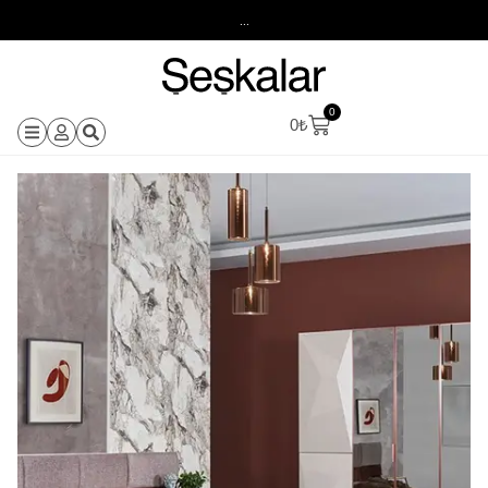
...
0
0
₺