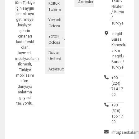
164/B
Adresler
tüm Türkiye
Koltuk
Nilüfer
için saygın
Takımı
/ Bursa
bir noktaya
/
Yemek
getirmeye
Türkiye
başlıyor,
Odası
şehrin
İnegöl -
Yatak
çınarları
Bursa
kadar eski
Odası
Karayolu
olan
5.Km
Duvar
kıymetli
İnegöl /
Ünitesi
mobilyacıların
Bursa /
ilk nesli,
Türkiye
Aksesuarlar
Türkiye
mobilasını
+90
tüm
(224)
dünyaya
714 17
anlatma
00
gayesi
taşıyordu.
+90
(516)
166 17
00
info@seskalarm