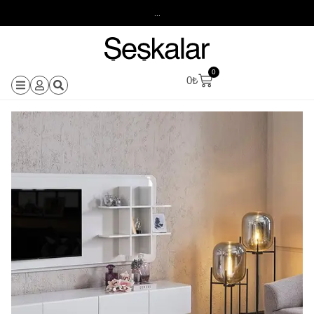
...
0
0
₺