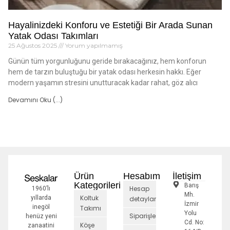
Hayalinizdeki Konforu ve Estetiği Bir Arada Sunan
Yatak Odası Takımları
25 Ağustos 2025
Yorum yapılmamış
Günün tüm yorgunluğunu geride bırakacağınız, hem konforun
hem de tarzın buluştuğu bir yatak odası herkesin hakkı. Eğer
modern yaşamın stresini unutturacak kadar rahat, göz alıcı
Devamını Oku (...)
Ürün
Hesabım
İletişim
Kategorileri
Barış
Hesap
1960’lı
Mh.
Koltuk
yıllarda
detayları
İzmir
inegöl
Takımı
Yolu
Siparişler
henüz yeni
Cd. No:
Köşe
zanaatini