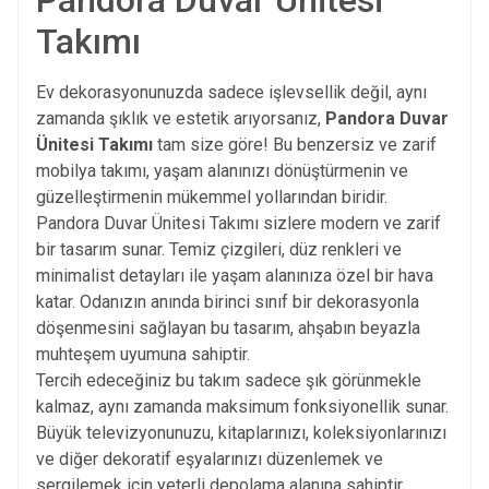
Pandora Duvar Ünitesi
Takımı
Ev dekorasyonunuzda sadece işlevsellik değil, aynı
zamanda şıklık ve estetik arıyorsanız,
Pandora Duvar
Ünitesi Takımı
tam size göre! Bu benzersiz ve zarif
mobilya takımı, yaşam alanınızı dönüştürmenin ve
güzelleştirmenin mükemmel yollarından biridir.
Pandora Duvar Ünitesi Takımı
sizlere modern ve zarif
bir tasarım sunar. Temiz çizgileri, düz renkleri ve
minimalist detayları ile yaşam alanınıza özel bir hava
katar. Odanızın anında birinci sınıf bir dekorasyonla
döşenmesini sağlayan bu tasarım, ahşabın beyazla
muhteşem uyumuna sahiptir.
Tercih edeceğiniz bu takım sadece şık görünmekle
kalmaz, aynı zamanda maksimum fonksiyonellik sunar.
Büyük televizyonunuzu, kitaplarınızı, koleksiyonlarınızı
ve diğer dekoratif eşyalarınızı düzenlemek ve
sergilemek için yeterli depolama alanına sahiptir.