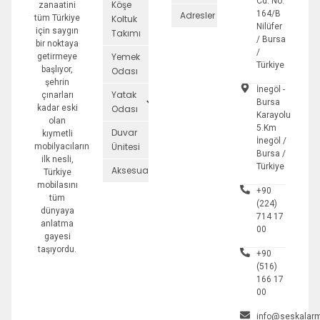
Cd. No:
Köşe
zanaatini
164/B
Adresler
tüm Türkiye
Koltuk
Nilüfer
için saygın
Takımı
/ Bursa
bir noktaya
/
Yemek
getirmeye
Türkiye
başlıyor,
Odası
şehrin
İnegöl -
Yatak
çınarları
Bursa
kadar eski
Odası
Karayolu
olan
5.Km
Duvar
kıymetli
İnegöl /
Ünitesi
mobilyacıların
Bursa /
ilk nesli,
Türkiye
Aksesuarlar
Türkiye
mobilasını
+90
tüm
(224)
dünyaya
714 17
anlatma
00
gayesi
taşıyordu.
+90
(516)
166 17
00
info@seskalarm