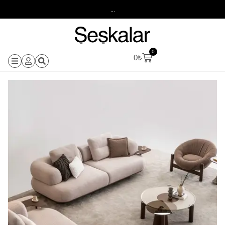
...
0
0
₺