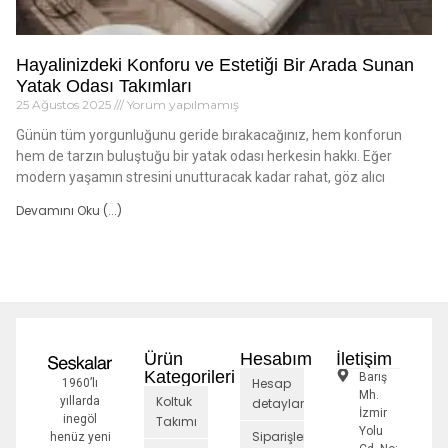
Hayalinizdeki Konforu ve Estetiği Bir Arada Sunan
Yatak Odası Takımları
25 Ağustos 2025
Yorum yapılmamış
Günün tüm yorgunluğunu geride bırakacağınız, hem konforun
hem de tarzın buluştuğu bir yatak odası herkesin hakkı. Eğer
modern yaşamın stresini unutturacak kadar rahat, göz alıcı
Devamını Oku (...)
Ürün
Hesabım
İletişim
Kategorileri
Barış
Hesap
1960’lı
Mh.
Koltuk
yıllarda
detayları
İzmir
inegöl
Takımı
Yolu
Siparişler
henüz yeni