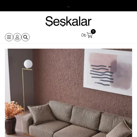
...
0
0
₺