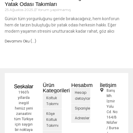
Yatak Odası Takımları
25 Ağustos 2025
Yorum yapılmamış
Günün tüm yorgunluğunu geride bırakacağınız, hem konforun
hem de tarzın buluştuğu bir yatak odası herkesin hakkı. Eğer
modern yaşamın stresini unutturacak kadar rahat, göz alıcı
Devamını Oku (...)
Ürün
Hesabım
İletişim
Kategorileri
Barış
Hesap
1960’lı
Mh.
Koltuk
yıllarda
detayları
İzmir
inegöl
Takımı
Yolu
Siparişler
henüz yeni
Cd. No:
Köşe
zanaatini
164/B
Adresler
tüm Türkiye
Koltuk
Nilüfer
için saygın
Takımı
/ Bursa
bir noktaya