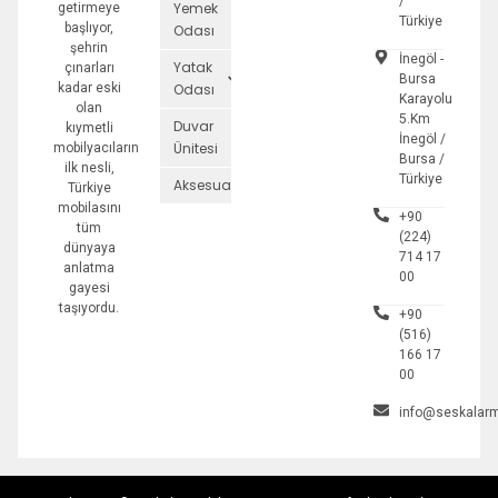
/
Yemek
getirmeye
Türkiye
başlıyor,
Odası
şehrin
İnegöl -
Yatak
çınarları
Bursa
kadar eski
Odası
Karayolu
olan
5.Km
Duvar
kıymetli
İnegöl /
Ünitesi
mobilyacıların
Bursa /
ilk nesli,
Türkiye
Aksesuarlar
Türkiye
mobilasını
+90
tüm
(224)
dünyaya
714 17
anlatma
00
gayesi
taşıyordu.
+90
(516)
166 17
00
info@seskalarm