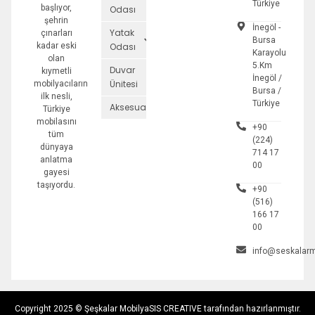
Türkiye
başlıyor,
Odası
şehrin
İnegöl -
Yatak
çınarları
Bursa
kadar eski
Odası
Karayolu
olan
5.Km
Duvar
kıymetli
İnegöl /
Ünitesi
mobilyacıların
Bursa /
ilk nesli,
Türkiye
Aksesuarlar
Türkiye
mobilasını
+90
tüm
(224)
dünyaya
714 17
anlatma
00
gayesi
taşıyordu.
+90
(516)
166 17
00
info@seskalarm
Copyright 2025 © Şeşkalar Mobilya
SIS CREATIVE tarafından hazırlanmıştır.