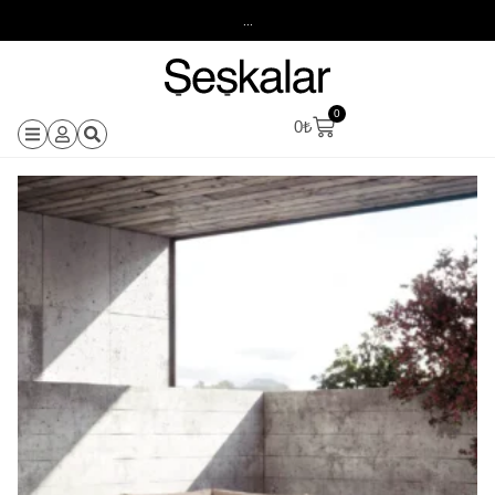
...
0
0
₺