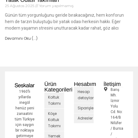
Yatak Odası Takımları
25 Ağustos 2025
Yorum yapılmamış
Günün tüm yorgunluğunu geride bırakacağınız, hem konforun
hem de tarzın buluştuğu bir yatak odası herkesin hakkı. Eğer
modern yaşamın stresini unutturacak kadar rahat, göz alıcı
Devamını Oku (...)
Ürün
Hesabım
İletişim
Kategorileri
Barış
Hesap
1960’lı
Mh.
Koltuk
yıllarda
detayları
İzmir
inegöl
Takımı
Yolu
Siparişler
henüz yeni
Cd. No:
Köşe
zanaatini
164/B
Adresler
tüm Türkiye
Koltuk
Nilüfer
için saygın
Takımı
/ Bursa
bir noktaya
/
Yemek
getirmeye