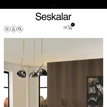
...
0
0
₺