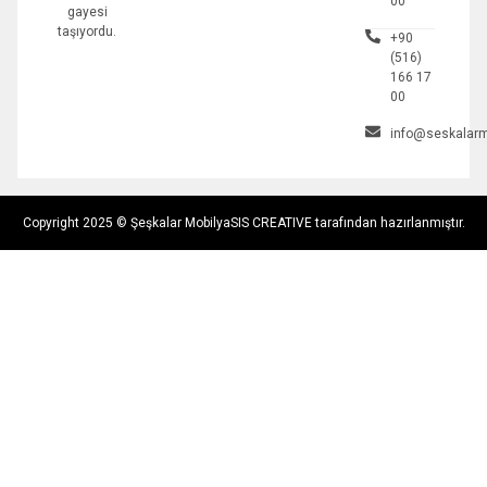
00
gayesi
taşıyordu.
+90
(516)
166 17
00
info@seskalarm
Copyright 2025 © Şeşkalar Mobilya
SIS CREATIVE tarafından hazırlanmıştır.