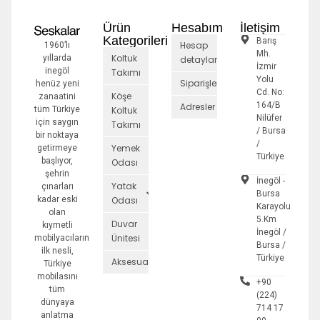
Ürün
Hesabım
İletişim
Kategorileri
Barış
Hesap
1960’lı
Mh.
Koltuk
yıllarda
detayları
İzmir
inegöl
Takımı
Yolu
Siparişler
henüz yeni
Cd. No:
Köşe
zanaatini
164/B
Adresler
tüm Türkiye
Koltuk
Nilüfer
için saygın
Takımı
/ Bursa
bir noktaya
/
Yemek
getirmeye
Türkiye
başlıyor,
Odası
şehrin
İnegöl -
Yatak
çınarları
Bursa
kadar eski
Odası
Karayolu
olan
5.Km
Duvar
kıymetli
İnegöl /
Ünitesi
mobilyacıların
Bursa /
ilk nesli,
Türkiye
Aksesuarlar
Türkiye
mobilasını
+90
tüm
(224)
dünyaya
714 17
anlatma