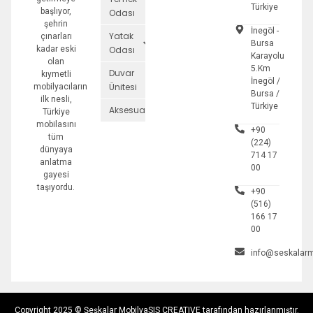
Türkiye
başlıyor,
Odası
şehrin
İnegöl -
Yatak
çınarları
Bursa
kadar eski
Odası
Karayolu
olan
5.Km
Duvar
kıymetli
İnegöl /
Ünitesi
mobilyacıların
Bursa /
ilk nesli,
Türkiye
Aksesuarlar
Türkiye
mobilasını
+90
tüm
(224)
dünyaya
714 17
anlatma
00
gayesi
taşıyordu.
+90
(516)
166 17
00
info@seskalarm
Copyright 2025 © Şeşkalar Mobilya
SIS CREATIVE tarafından hazırlanmıştır.