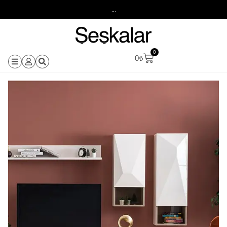
...
0
0
₺