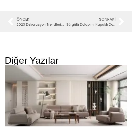
ÖNCEKI
SONRAKI
2023 Dekorasyon Trendleri: Evini Yenilemenin Zamanı Geldi! 10 İpucu
Sürgülü Dolap mı Kapaklı Dolap mı? İhtiyacınıza Göre En İdeal Dolap Seçimi
Diğer Yazılar