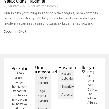
Yatak Odası Takımları
25 Ağustos 2025
Yorum yapılmamış
Günün tüm yorgunluğunu geride bırakacağınız, hem konforun
hem de tarzın buluştuğu bir yatak odası herkesin hakkı. Eğer
modern yaşamın stresini unutturacak kadar rahat, göz alıcı
Devamını Oku (...)
Ürün
Hesabım
İletişim
Kategorileri
Barış
Hesap
1960’lı
Mh.
Koltuk
yıllarda
detayları
İzmir
inegöl
Takımı
Yolu
Siparişler
henüz yeni
Cd. No:
Köşe
zanaatini
164/B
Adresler
tüm Türkiye
Koltuk
Nilüfer
için saygın
Takımı
/ Bursa
bir noktaya
/
Yemek
getirmeye