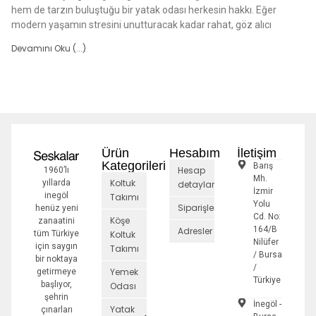
hem de tarzın buluştuğu bir yatak odası herkesin hakkı. Eğer
modern yaşamın stresini unutturacak kadar rahat, göz alıcı
Devamını Oku (...)
Ürün
Hesabım
İletişim
Kategorileri
Barış
Hesap
1960’lı
Mh.
Koltuk
yıllarda
detayları
İzmir
inegöl
Takımı
Yolu
Siparişler
henüz yeni
Cd. No:
Köşe
zanaatini
164/B
Adresler
tüm Türkiye
Koltuk
Nilüfer
için saygın
Takımı
/ Bursa
bir noktaya
/
Yemek
getirmeye
Türkiye
başlıyor,
Odası
şehrin
İnegöl -
Yatak
çınarları