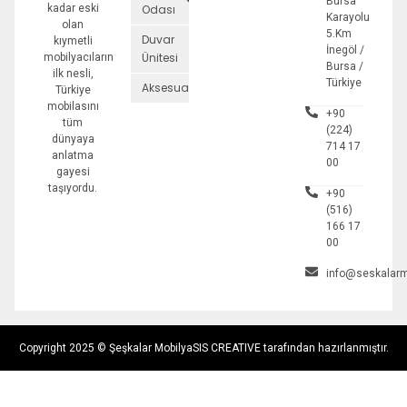
Bursa
kadar eski
Odası
Karayolu
olan
5.Km
Duvar
kıymetli
İnegöl /
Ünitesi
mobilyacıların
Bursa /
ilk nesli,
Türkiye
Aksesuarlar
Türkiye
mobilasını
+90
tüm
(224)
dünyaya
714 17
anlatma
00
gayesi
taşıyordu.
+90
(516)
166 17
00
info@seskalarm
Copyright 2025 © Şeşkalar Mobilya
SIS CREATIVE tarafından hazırlanmıştır.