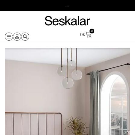
...
0
0
₺