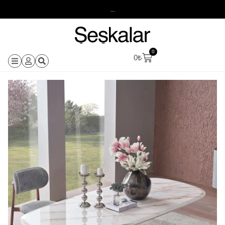
...
0
0
₺