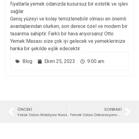
fiyatlarla yemek odanızda kusursuz bir estetik ve işlev
sağlar.
Geniş yüzeyi ve kolay temizlenebilir olması en önemli
avantajlarından olurken, son derece özel ve modern bir
tasarıma sahiptir. Farklı bir hava arıyorsanız Otto
Yemek Masası size çok iyi gelecek ve yemeklerinize
harika bir şekilde eşlik edecektir.
Blog
Ekim 25, 2023
9:00 am
ÖNCEKI
SONRAKI
Yatak Odası Mobilyası Nasıl Olmalı?
Yemek Odası Dekorasyonu Yaparken Nelere Dikkat Edilmeli?