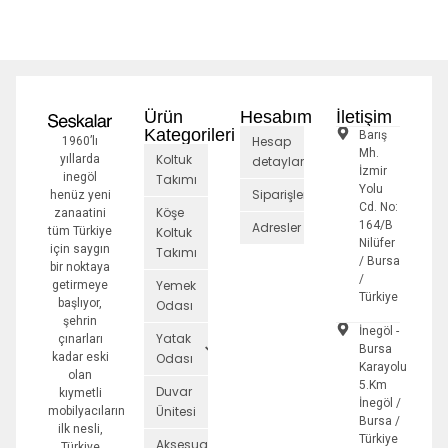
Ürün
Hesabım
İletişim
Kategorileri
Barış
Hesap
1960’lı
Mh.
Koltuk
yıllarda
detayları
İzmir
inegöl
Takımı
Yolu
Siparişler
henüz yeni
Cd. No:
Köşe
zanaatini
164/B
Adresler
tüm Türkiye
Koltuk
Nilüfer
için saygın
Takımı
/ Bursa
bir noktaya
/
Yemek
getirmeye
Türkiye
başlıyor,
Odası
şehrin
İnegöl -
Yatak
çınarları
Bursa
kadar eski
Odası
Karayolu
olan
5.Km
Duvar
kıymetli
İnegöl /
Ünitesi
mobilyacıların
Bursa /
ilk nesli,
Türkiye
Aksesuarlar
Türkiye