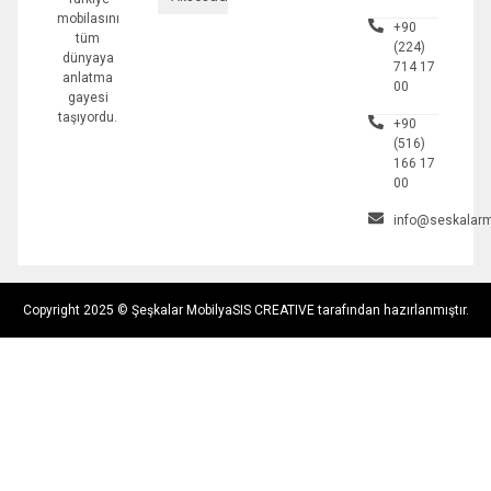
mobilasını
+90
tüm
(224)
dünyaya
714 17
anlatma
00
gayesi
taşıyordu.
+90
(516)
166 17
00
info@seskalarm
Copyright 2025 © Şeşkalar Mobilya
SIS CREATIVE tarafından hazırlanmıştır.