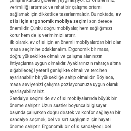
çalışma kültürü giderek yaygınlaşıyor. Ev ofislerimiz,
verimliliği artırmak ve rahat bir çalışma ortamı
sağlamak için dikkatlice tasarlanmalıdır. Bu noktada,
ev
ofisi için ergonomik
mobilya
seçimi
son derece
önemlidir. Çünkü doğru mobilyalar, hem sağlığımızı
korur hem de iş verimimizi artırır.
İlk olarak, ev ofisi için en önemli mobilyalardan biri olan
masa seçimine odaklanalım. Ergonomik bir masa,
doğru yükseklikte olmalı ve çalışma alanınızın
ihtiyaçlarına uygun olmalıdır. Ayaklarınızın rahatça altına
sığabileceği yeterli genişlikte olmalı ve tercihen
ayarlanabilir bir yüksekliğe sahip olmalıdır. Böylece,
masa seviyenizi çalışma pozisyonunuza uygun olarak
ayarlayabilirsiniz.
Sandalye
seçimi de ev ofisi mobilyalarında büyük bir
öneme sahiptir. Uzun saatler boyunca bilgisayar
başında çalışırken doğru destek ve konfor sağlayan bir
sandalye seçmek, bel ve sırt sağlığınız için hayati
öneme sahiptir. Ergonomik bir ofis sandalyesi, bel