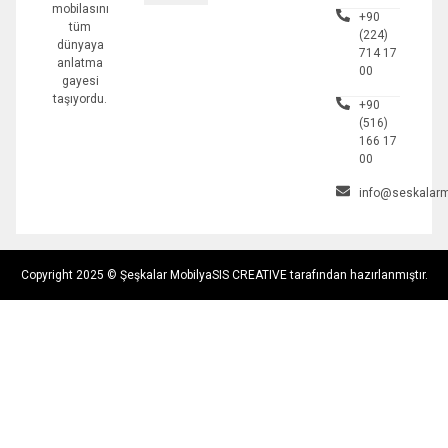
mobilasını
+90
tüm
(224)
dünyaya
714 17
anlatma
00
gayesi
taşıyordu.
+90
(516)
166 17
00
info@seskalarm
Copyright 2025 © Şeşkalar Mobilya
SIS CREATIVE tarafından hazırlanmıştır.