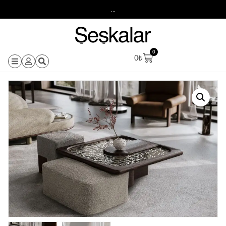
...
0
0
₺