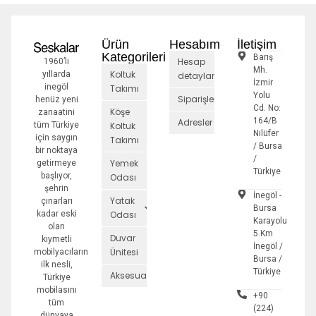
Ürün
Hesabım
İletişim
Kategorileri
Barış
Hesap
1960’lı
Mh.
Koltuk
yıllarda
detayları
İzmir
inegöl
Takımı
Yolu
Siparişler
henüz yeni
Cd. No:
Köşe
zanaatini
164/B
Adresler
tüm Türkiye
Koltuk
Nilüfer
için saygın
Takımı
/ Bursa
bir noktaya
/
Yemek
getirmeye
Türkiye
başlıyor,
Odası
şehrin
İnegöl -
Yatak
çınarları
Bursa
kadar eski
Odası
Karayolu
olan
5.Km
Duvar
kıymetli
İnegöl /
Ünitesi
mobilyacıların
Bursa /
ilk nesli,
Türkiye
Aksesuarlar
Türkiye
mobilasını
+90
tüm
(224)
dünyaya