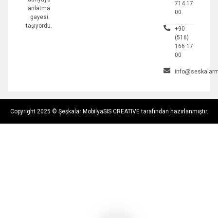
714 17
anlatma
00
gayesi
taşıyordu.
+90
(516)
166 17
00
info@seskalarm
Copyright 2025 © Şeşkalar Mobilya
SIS CREATIVE tarafından hazırlanmıştır.