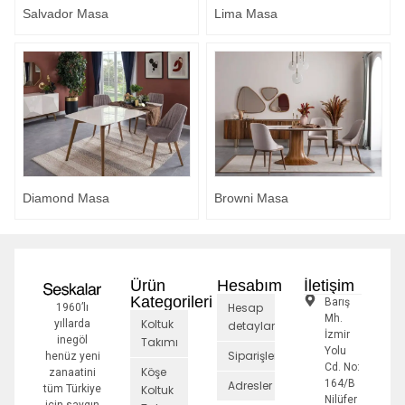
Salvador Masa
Lima Masa
Diamond Masa
Browni Masa
Ürün
Hesabım
İletişim
Kategorileri
Barış
Hesap
1960’lı
Mh.
Koltuk
yıllarda
detayları
İzmir
inegöl
Takımı
Yolu
Siparişler
henüz yeni
Cd. No:
Köşe
zanaatini
164/B
Adresler
tüm Türkiye
Koltuk
Nilüfer