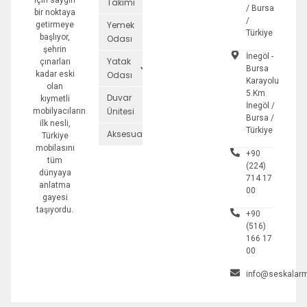
için saygın
Takımı
/ Bursa
bir noktaya
/
Yemek
getirmeye
Türkiye
başlıyor,
Odası
şehrin
İnegöl -
Yatak
çınarları
Bursa
kadar eski
Odası
Karayolu
olan
5.Km
Duvar
kıymetli
İnegöl /
Ünitesi
mobilyacıların
Bursa /
ilk nesli,
Türkiye
Aksesuarlar
Türkiye
mobilasını
+90
tüm
(224)
dünyaya
714 17
anlatma
00
gayesi
taşıyordu.
+90
(516)
166 17
00
info@seskalarm