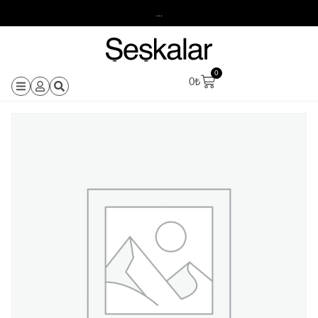
...
0
0
₺