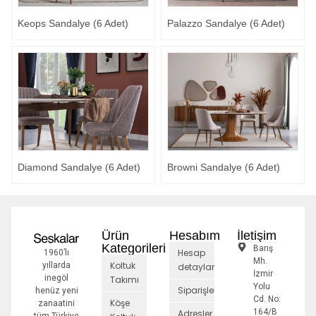
Keops Sandalye (6 Adet)
Palazzo Sandalye (6 Adet)
Diamond Sandalye (6 Adet)
Browni Sandalye (6 Adet)
Ürün
Hesabım
İletişim
Kategorileri
Barış
Hesap
1960’lı
Mh.
Koltuk
yıllarda
detayları
İzmir
inegöl
Takımı
Yolu
Siparişler
henüz yeni
Cd. No:
Köşe
zanaatini
164/B
Adresler