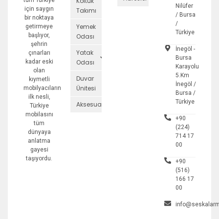
tüm Türkiye
Koltuk
Nilüfer
için saygın
Takımı
/ Bursa
bir noktaya
/
Yemek
getirmeye
Türkiye
başlıyor,
Odası
şehrin
İnegöl -
Yatak
çınarları
Bursa
kadar eski
Odası
Karayolu
olan
5.Km
Duvar
kıymetli
İnegöl /
Ünitesi
mobilyacıların
Bursa /
ilk nesli,
Türkiye
Aksesuarlar
Türkiye
mobilasını
+90
tüm
(224)
dünyaya
714 17
anlatma
00
gayesi
taşıyordu.
+90
(516)
166 17
00
info@seskalarm