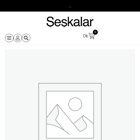
...
0
0
₺